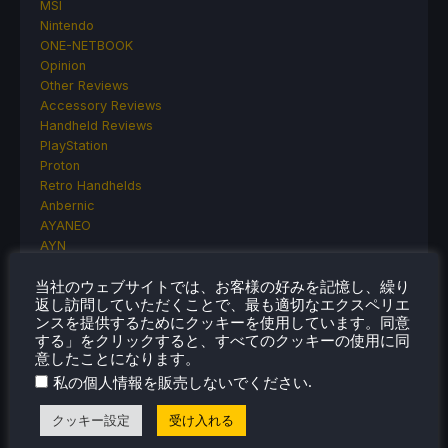
MSI
Nintendo
ONE-NETBOOK
Opinion
Other Reviews
Accessory Reviews
Handheld Reviews
PlayStation
Proton
Retro Handhelds
Anbernic
AYANEO
AYN
GPD
当社のウェブサイトでは、お客様の好みを記憶し、繰り
MagicX
返し訪問していただくことで、最も適切なエクスペリエ
MANGMI
ンスを提供するためにクッキーを使用しています。同意
Miyoo
する」をクリックすると、すべてのクッキーの使用に同
Retroid
意したことになります。
Rumors
.
私の個人情報を販売しないでください
TrimUI
SDHQ
クッキー設定
受け入れる
Steam
Steam Controller