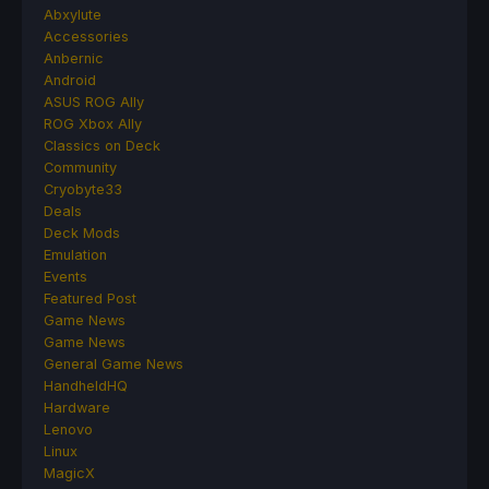
Abxylute
Accessories
Anbernic
Android
ASUS ROG Ally
ROG Xbox Ally
Classics on Deck
Community
Cryobyte33
Deals
Deck Mods
Emulation
Events
Featured Post
Game News
Game News
General Game News
HandheldHQ
Hardware
Lenovo
Linux
MagicX