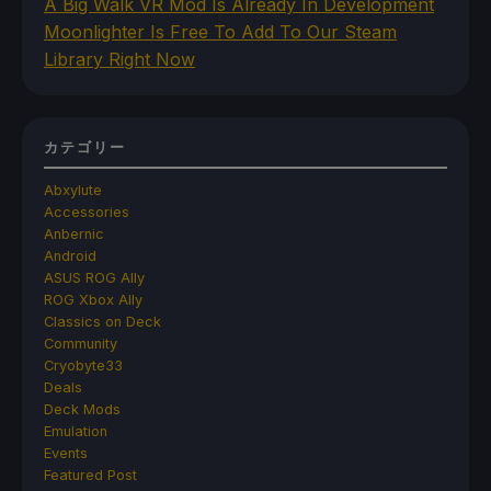
A Big Walk VR Mod Is Already In Development
Moonlighter Is Free To Add To Our Steam
Library Right Now
カテゴリー
Abxylute
Accessories
Anbernic
Android
ASUS ROG Ally
ROG Xbox Ally
Classics on Deck
Community
Cryobyte33
Deals
Deck Mods
Emulation
Events
Featured Post