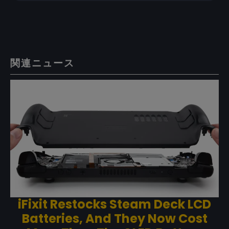
関連ニュース
iFixit Restocks Steam Deck LCD
Batteries, And They Now Cost