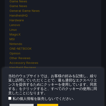
Game News
Game News
General Game News
HandheldHQ
Hardware
Lenovo
Linux
MagicX
MSI
Nintendo
ONE-NETBOOK
Opinion
Other Reviews
Accessory Reviews
Handheld Reviews
PlayStation
当社のウェブサイトでは、お客様の好みを記憶し、繰り
Proton
返し訪問していただくことで、最も適切なエクスペリエ
Retro Handhelds
ンスを提供するためにクッキーを使用しています。同意
Anbernic
する」をクリックすると、すべてのクッキーの使用に同
AYANEO
意したことになります。
AYN
.
私の個人情報を販売しないでください
GPD
MagicX