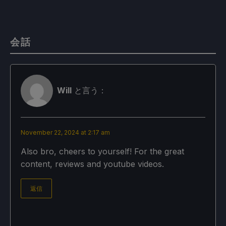
会話
Will
と言う：
November 22, 2024 at 2:17 am
Also bro, cheers to yourself! For the great
content, reviews and youtube videos.
返信