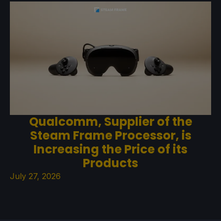
Qualcomm, Supplier of the
Steam Frame Processor, is
Increasing the Price of its
Products
July 27, 2026