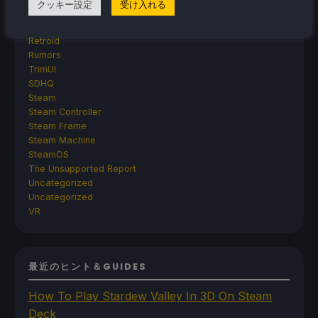
クッキー設定
受け入れる
MANGMI
Miyoo
Retroid
Rumors
TrimUI
SDHQ
Steam
Steam Controller
Steam Frame
Steam Machine
SteamOS
The Unsupported Report
Uncategorized
Uncategorized
VR
最近のヒント＆GUIDES
How To Play Stardew Valley In 3D On Steam
Deck