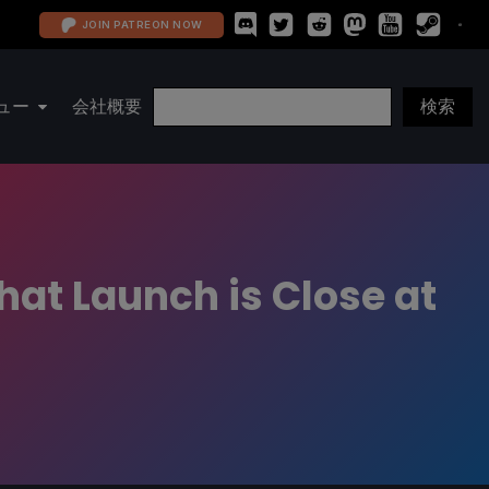
JOIN PATREON NOW
ュー
会社概要
hat Launch is Close at