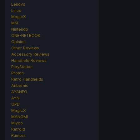
Lenovo
Linux
MagicX
MSI
Nintendo
ONE-NETBOOK
Opinion
Other Reviews
Accessory Reviews
Handheld Reviews
PlayStation
Proton
Retro Handhelds
Anbernic
AYANEO
AYN
GPD
MagicX
MANGMI
Miyoo
Retroid
Rumors