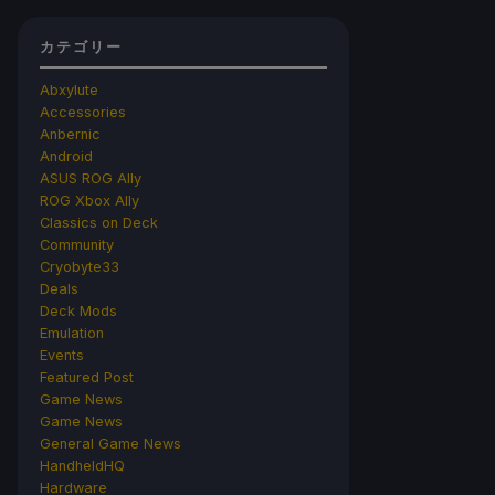
カテゴリー
Abxylute
Accessories
Anbernic
Android
ASUS ROG Ally
ROG Xbox Ally
Classics on Deck
Community
Cryobyte33
Deals
Deck Mods
Emulation
Events
Featured Post
Game News
Game News
General Game News
HandheldHQ
Hardware