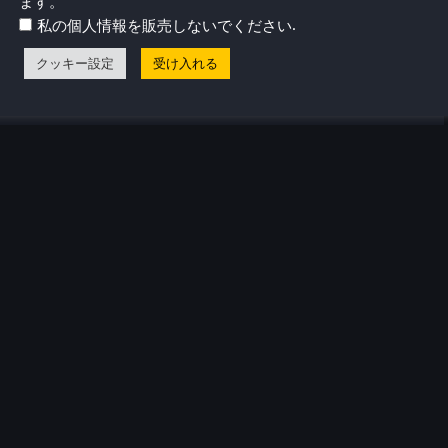
ます。
これらのデバイスをどこまで進化させることができるかと
.
私の個人情報を販売しないでください
だ。
クッキー設定
受け入れる
気プロフィール