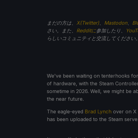
まだの方は、
X(Twitter)
、
Mastodon
、
Bl
さい。また、
Redditに
参加したり、
You
らしいコミュニティと交流してください
We've been waiting on tenterhooks for 
of hardware, with the Steam Controlle
sometime in 2026. Well, we might be ab
the near future.
The eagle-eyed
Brad Lynch
over on X 
has been uploaded to the Steam server