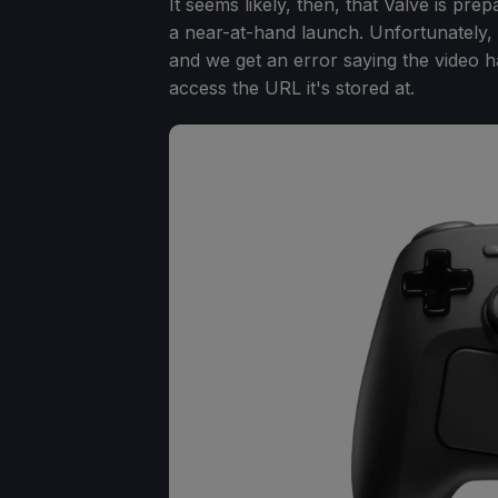
It seems likely, then, that Valve is pr
a near-at-hand launch. Unfortunately, 
and we get an error saying the video 
access the URL it's stored at.