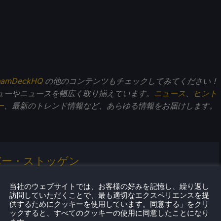
eamDeckHQ
の他のコンテンツもチェックしてみてください！
ューやニュースを幅広く取り揃えています。
ニュース
、
ヒント
ー
、最新のトレンド情報など、あらゆる情報をお届けします。
バー・ストッゲン
は幼い頃からビデオゲームで遊び始め、SNESコンソール
当社のウェブサイトでは、お客様の好みを記憶し、繰り返し
ール・アミーガ・コンピューターから始めた。現在、彼の
訪問していただくことで、最も適切なエクスペリエンスを提
帯ゲーム機、ポータブルパワーステーション／バンク、ポ
供するためにクッキーを使用しています。同意する」をクリ
モニターといったポータブルテクノロジーの未来にある。
ックすると、すべてのクッキーの使用に同意したことになり