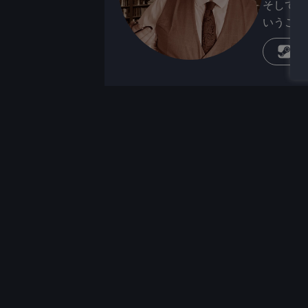
そして、
いうこと
蒸