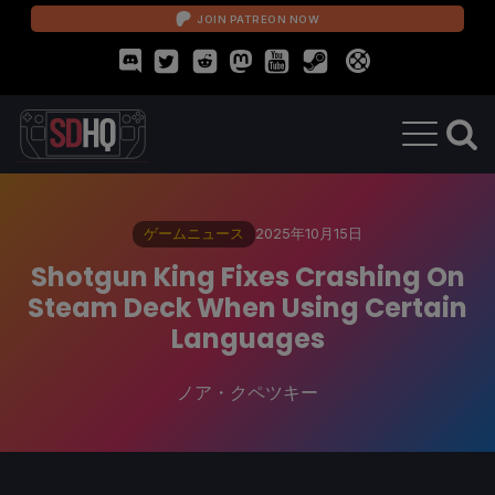
JOIN PATREON NOW
ゲームニュース
2025年10月15日
Shotgun King Fixes Crashing On
Steam Deck When Using Certain
Languages
ノア・クペツキー