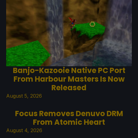
Banjo-Kazooie Native PC Port
From Harbour Masters Is Now
Released
August 5, 2026
Focus Removes Denuvo DRM
From Atomic Heart
August 4, 2026