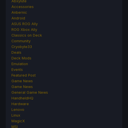
Abxylute
Accessories
Anbernic
Android
ASUS ROG Ally
ROG Xbox Ally
Classics on Deck
Community
Cryobyte33
Deals
Deck Mods
Emulation
Events
Featured Post
Game News
Game News
General Game News
HandheldHQ
Hardware
Lenovo
Linux
MagicX
MSI