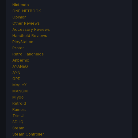
Nintendo
ONE-NETBOOK
Opinion
Other Reviews
Accessory Reviews
Handheld Reviews
PlayStation
Proton
Retro Handhelds
Anbernic
AYANEO
AYN
GPD
MagicX
MANGMI
Miyoo
Retroid
Rumors
TrimUI
SDHQ
Steam
Steam Controller