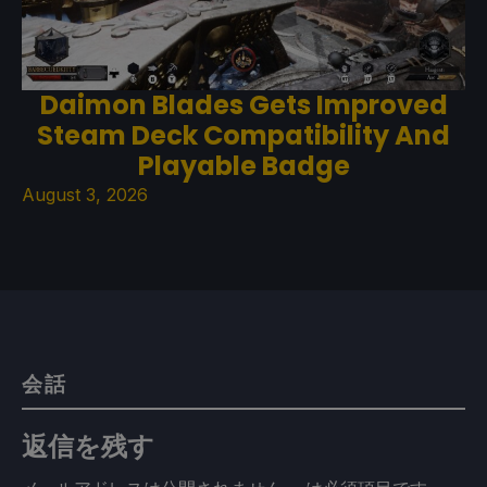
Daimon Blades Gets Improved
Steam Deck Compatibility And
Playable Badge
August 3, 2026
会話
返信を残す