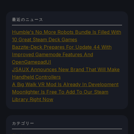
最近のニュース
Humble's No More Robots Bundle Is Filled With
10 Great Steam Deck Games
Bazzite-Deck Prepares For Update 44 With
Improved Gamemode Features And
OpenGamepadUI
JSAUX Announces New Brand That Will Make
Handheld Controllers
A Big Walk VR Mod Is Already In Development
Moonlighter Is Free To Add To Our Steam
Library Right Now
カテゴリー