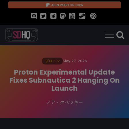
JOIN PATREON NOW
プロトン
May 27, 2026
Proton Experimental Update
Fixes Subnautica 2 Hanging On
Launch
ノア・クペツキー