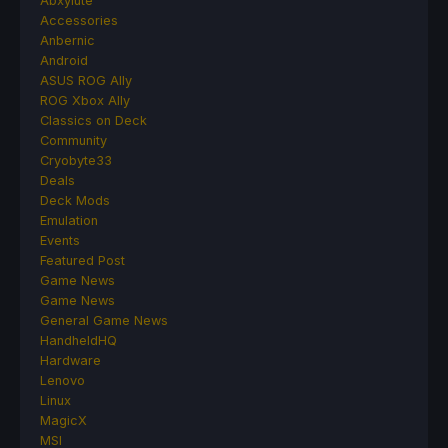
Abxylute
Accessories
Anbernic
Android
ASUS ROG Ally
ROG Xbox Ally
Classics on Deck
Community
Cryobyte33
Deals
Deck Mods
Emulation
Events
Featured Post
Game News
Game News
General Game News
HandheldHQ
Hardware
Lenovo
Linux
MagicX
MSI