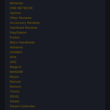
Nintendo
ONE-NETBOOK
Opinion
Other Reviews
Accessory Reviews
Handheld Reviews
PlayStation
Proton
Retro Handhelds
Anbernic
AYANEO
AYN
GPD
MagicX
MANGMI
Miyoo
Retroid
Rumors
TrimUI
SDHQ
Steam
Steam Controller