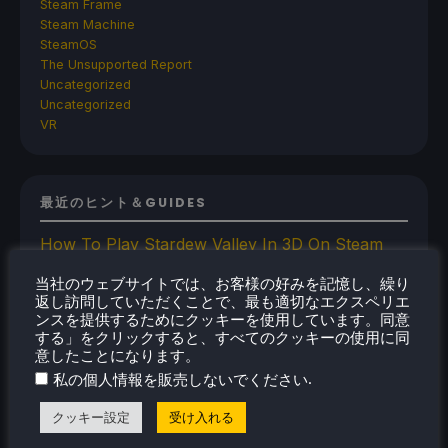
Steam Frame
Steam Machine
SteamOS
The Unsupported Report
Uncategorized
Uncategorized
VR
最近のヒント＆GUIDES
How To Play Stardew Valley In 3D On Steam
Deck
当社のウェブサイトでは、お客様の好みを記憶し、繰り
How To Set Up The Steam Controller On The
返し訪問していただくことで、最も適切なエクスペリエ
Steam Deck
ンスを提供するためにクッキーを使用しています。同意
する」をクリックすると、すべてのクッキーの使用に同
How To Install The Legend of Zelda: Twilight
意したことになります。
Princess PC Port On Steam Deck
.
私の個人情報を販売しないでください
How To Set Up The Jak And Daxter Trilogy's
Native PC Ports On Steam Deck
クッキー設定
受け入れる
How To Play The Original Resident Evil 1 And 2