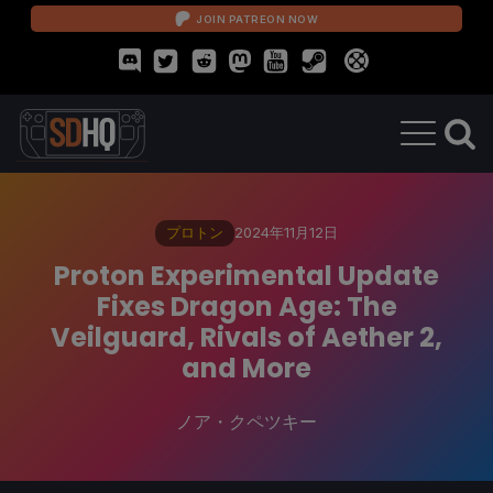
JOIN PATREON NOW
プロトン
2024年11月12日
Proton Experimental Update
Fixes Dragon Age: The
Veilguard, Rivals of Aether 2,
and More
ノア・クペツキー