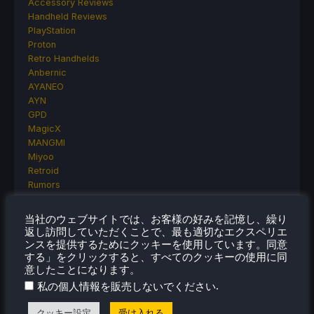
Accessory Reviews
Handheld Reviews
PlayStation
Proton
Retro Handhelds
Anbernic
AYANEO
AYN
GPD
MagicX
MANGMI
Miyoo
Retroid
Rumors
TrimUI
SDHQ
当社のウェブサイトでは、お客様の好みを記憶し、繰り
Steam
返し訪問していただくことで、最も適切なエクスペリエ
Steam Controller
ンスを提供するためにクッキーを使用しています。同意
Steam Frame
する」をクリックすると、すべてのクッキーの使用に同
意したことになります。
Steam Machine
SteamOS
.
私の個人情報を販売しないでください
The Unsupported Report
Uncategorized
クッキー設定
受け入れる