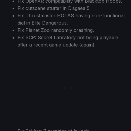
Fix OpenXR compatibility with Blacktop Hoops.
Fix cutscene stutter in Disgaea 5.
Fix Thrustmaster HOTAS having non-functional
dial in Elite Dangerous.
Fix Planet Zoo randomly crashing.
Fix SCP: Secret Labratory not being playable
after a recent game update (again).
Fix Tekken 7 crashing at launch.