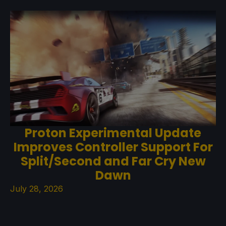
Proton Experimental Update
Improves Controller Support For
Split/Second and Far Cry New
Dawn
July 28, 2026