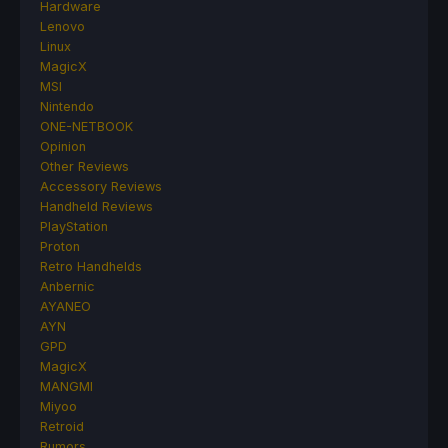
Hardware
Lenovo
Linux
MagicX
MSI
Nintendo
ONE-NETBOOK
Opinion
Other Reviews
Accessory Reviews
Handheld Reviews
PlayStation
Proton
Retro Handhelds
Anbernic
AYANEO
AYN
GPD
MagicX
MANGMI
Miyoo
Retroid
Rumors