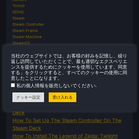
TrimUI
SDHQ
Steam
Steam Controller
Steam Frame
Steam Machine
SteamOS
The Unsupported Report
Uncategorized
当社のウェブサイトでは、お客様の好みを記憶し、繰り
返し訪問していただくことで、最も適切なエクスペリエ
Uncategorized
ンスを提供するためにクッキーを使用しています。同意
VR
する」をクリックすると、すべてのクッキーの使用に同
意したことになります。
.
私の個人情報を販売しないでください
最近のヒント＆GUIDES
クッキー設定
受け入れる
How To Play Stardew Valley In 3D On Steam
Deck
How To Set Up The Steam Controller On The
Steam Deck
How To Install The Legend of Zelda: Twilight