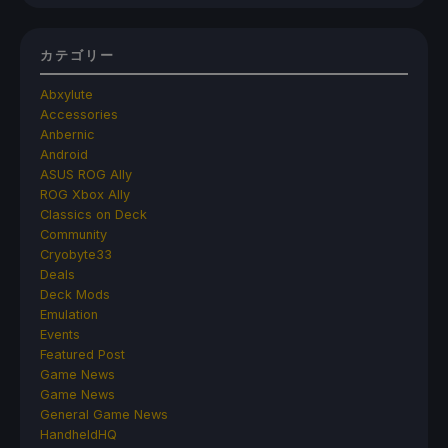
カテゴリー
Abxylute
Accessories
Anbernic
Android
ASUS ROG Ally
ROG Xbox Ally
Classics on Deck
Community
Cryobyte33
Deals
Deck Mods
Emulation
Events
Featured Post
Game News
Game News
General Game News
HandheldHQ