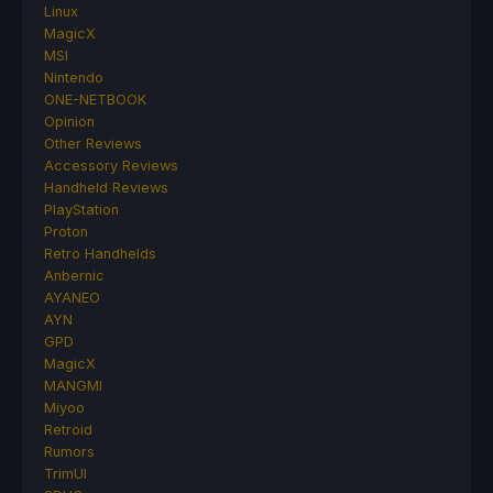
Linux
MagicX
MSI
Nintendo
ONE-NETBOOK
Opinion
Other Reviews
Accessory Reviews
Handheld Reviews
PlayStation
Proton
Retro Handhelds
Anbernic
AYANEO
AYN
GPD
MagicX
MANGMI
Miyoo
Retroid
Rumors
TrimUI