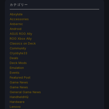
カテゴリー
Abxylute
Accessories
Anbernic
Android
ASUS ROG Ally
ROG Xbox Ally
Classics on Deck
Community
Cryobyte33
Deals
Deck Mods
Emulation
Events
Featured Post
Game News
Game News
General Game News
HandheldHQ
Hardware
Lenovo