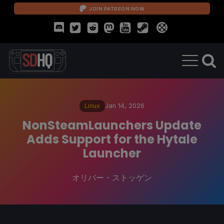
JOIN PATREON NOW
Linux
Jan 14, 2026
NonSteamLaunchers Update
Adds Support for the Hytale
Launcher
オリバー・ストッゲン