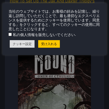
How To Set Up The Jak And Daxter Trilogy's
Native PC Ports On Steam Deck
当社のウェブサイトでは、お客様の好みを記憶し、繰り
How To Play The Original Resident Evil 1 And 2
返し訪問していただくことで、最も適切なエクスペリエ
On Steam Deck
ンスを提供するためにクッキーを使用しています。同意
する」をクリックすると、すべてのクッキーの使用に同
意したことになります。
.
私の個人情報を販売しないでください
新着レビュー
クッキー設定
受け入れる