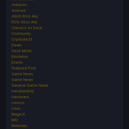
Anbernic
Android
ASUS ROG Ally
ROG Xbox Ally
Classics on Deck
Community
Cryobyte33
Deals
Deck Mods
Emulation
Events
Featured Post
Game News
Game News
General Game News
HandheldHQ
Hardware
Lenovo
Linux
MagicX
MSI
Nintendo