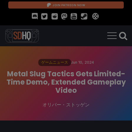
JOIN PATREON NOW
ゲームニュース
Jun 10, 2024
Metal Slug Tactics Gets Limited-
Time Demo, Extended Gameplay
Video
オリバー・ストッゲン