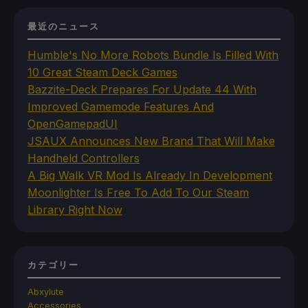
最近のニュース
Humble's No More Robots Bundle Is Filled With
10 Great Steam Deck Games
Bazzite-Deck Prepares For Update 44 With
Improved Gamemode Features And
OpenGamepadUI
JSAUX Announces New Brand That Will Make
Handheld Controllers
A Big Walk VR Mod Is Already In Development
Moonlighter Is Free To Add To Our Steam
Library Right Now
カテゴリー
Abxylute
Accessories