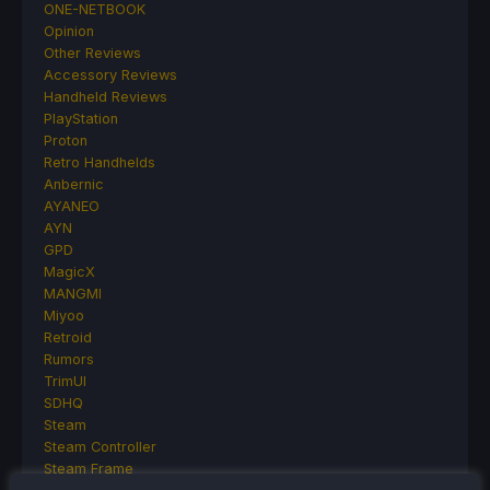
ONE-NETBOOK
Opinion
Other Reviews
Accessory Reviews
Handheld Reviews
PlayStation
Proton
Retro Handhelds
Anbernic
AYANEO
AYN
GPD
MagicX
MANGMI
Miyoo
Retroid
Rumors
TrimUI
SDHQ
Steam
Steam Controller
Steam Frame