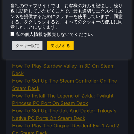
Steam Machine
当社のウェブサイトでは、お客様の好みを記憶し、繰り
SteamOS
返し訪問していただくことで、最も適切なエクスペリエ
The Unsupported Report
ンスを提供するためにクッキーを使用しています。同意
Uncategorized
する」をクリックすると、すべてのクッキーの使用に同
Uncategorized
意したことになります。
VR
.
私の個人情報を販売しないでください
クッキー設定
受け入れる
最近のヒント＆GUIDES
How To Play Stardew Valley In 3D On Steam
Deck
How To Set Up The Steam Controller On The
Steam Deck
How To Install The Legend of Zelda: Twilight
Princess PC Port On Steam Deck
How To Set Up The Jak And Daxter Trilogy's
Native PC Ports On Steam Deck
How To Play The Original Resident Evil 1 And 2
On Steam Deck