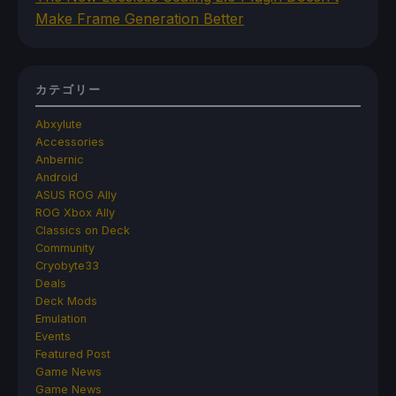
Make Frame Generation Better
カテゴリー
Abxylute
Accessories
Anbernic
Android
ASUS ROG Ally
ROG Xbox Ally
Classics on Deck
Community
Cryobyte33
Deals
Deck Mods
Emulation
Events
Featured Post
Game News
Game News