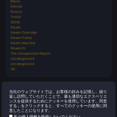
Miyoo
Retroid
Rumors
TrimUI
SDHQ
Steam
Steam Controller
Steam Frame
Steam Machine
SteamOS
The Unsupported Report
Uncategorized
Uncategorized
VR
最近のヒント＆GUIDES
当社のウェブサイトでは、お客様の好みを記憶し、繰り
返し訪問していただくことで、最も適切なエクスペリエ
How To Play Stardew Valley In 3D On Steam
ンスを提供するためにクッキーを使用しています。同意
する」をクリックすると、すべてのクッキーの使用に同
Deck
意したことになります。
How To Set Up The Steam Controller On The
.
私の個人情報を販売しないでください