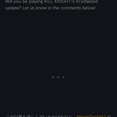
Will you be playing KILL KNIGHT's Krystalized
update? Let us know in the comments below!
この記事を楽しんでいただけたなら、
SteamDeckHQ
の