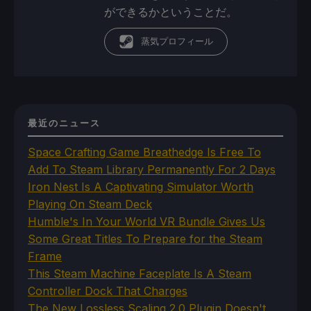
ができるかということだ。
蒸気プロフィール
最近のニュース
Space Crafting Game Breathedge Is Free To
Add To Steam Library Permanently For 2 Days
Iron Nest Is A Captivating Simulator Worth
Playing On Steam Deck
Humble's In Your World VR Bundle Gives Us
Some Great Titles To Prepare for the Steam
Frame
This Steam Machine Faceplate Is A Steam
Controller Dock That Charges
The New Lossless Scaling 2.0 Plugin Doesn't