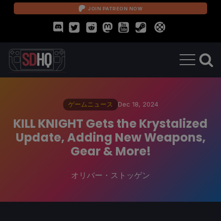
JOIN PATREON NOW
ゲームニュース
Dec 18, 2024
KILL KNIGHT Gets the Krystalized
Update, Adding New Weapons,
Gear & More!
オリバー・ストッゲン