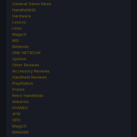
General Game News
HandheldHQ
Hardware
Lenovo
Linux
MagicX
MSI
Nintendo
ONE-NETBOOK
Opinion
Other Reviews
Accessory Reviews
Handheld Reviews
PlayStation
Proton
Retro Handhelds
Anbernic
AYANEO
AYN
GPD
MagicX
MANGMI