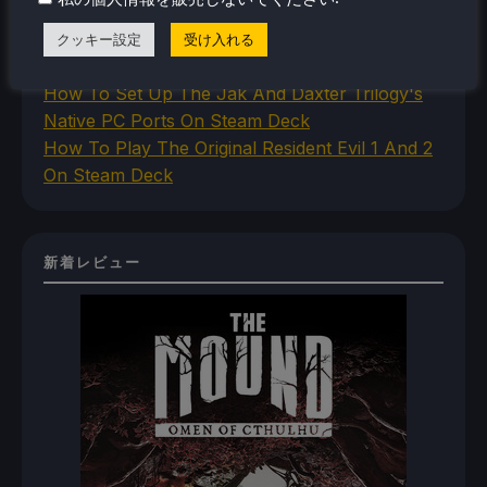
Steam Deck
How To Install The Legend of Zelda: Twilight
クッキー設定
受け入れる
Princess PC Port On Steam Deck
How To Set Up The Jak And Daxter Trilogy's
Native PC Ports On Steam Deck
How To Play The Original Resident Evil 1 And 2
On Steam Deck
新着レビュー