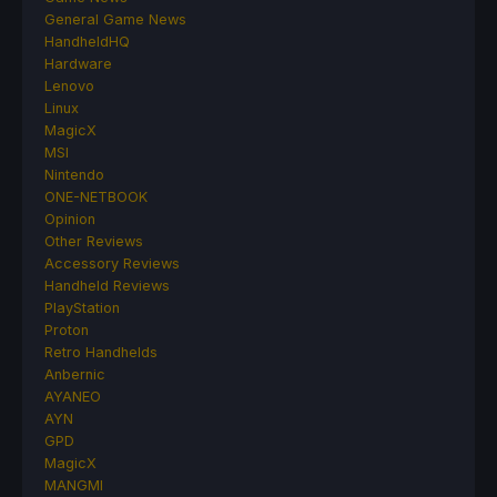
General Game News
HandheldHQ
Hardware
Lenovo
Linux
MagicX
MSI
Nintendo
ONE-NETBOOK
Opinion
Other Reviews
Accessory Reviews
Handheld Reviews
PlayStation
Proton
Retro Handhelds
Anbernic
AYANEO
AYN
GPD
MagicX
MANGMI