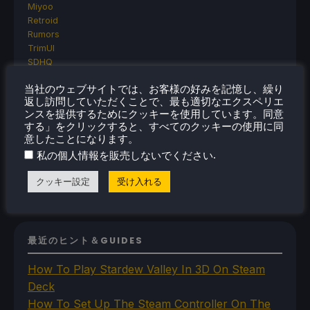
Miyoo
Retroid
Rumors
TrimUI
SDHQ
Steam
当社のウェブサイトでは、お客様の好みを記憶し、繰り
Steam Controller
返し訪問していただくことで、最も適切なエクスペリエ
Steam Frame
ンスを提供するためにクッキーを使用しています。同意
Steam Machine
する」をクリックすると、すべてのクッキーの使用に同
SteamOS
意したことになります。
The Unsupported Report
.
私の個人情報を販売しないでください
Uncategorized
Uncategorized
クッキー設定
受け入れる
VR
最近のヒント＆GUIDES
How To Play Stardew Valley In 3D On Steam
Deck
How To Set Up The Steam Controller On The