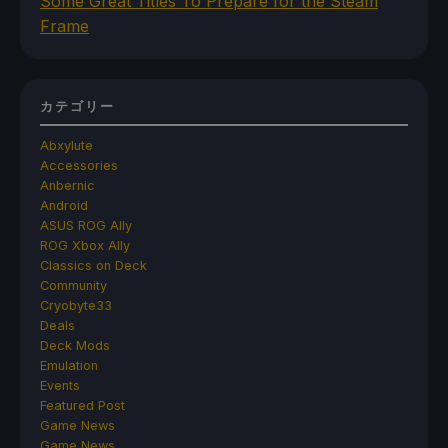
Some Great Titles To Prepare for the Steam
Frame
カテゴリー
Abxylute
Accessories
Anbernic
Android
ASUS ROG Ally
ROG Xbox Ally
Classics on Deck
Community
Cryobyte33
Deals
Deck Mods
Emulation
Events
Featured Post
Game News
Game News