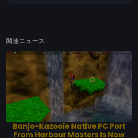
関連ニュース
Banjo-Kazooie Native PC Port
From Harbour Masters Is Now