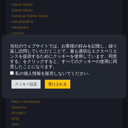
Game News
Game News
General Game News
HandheldHQ
Hardware
Lenovo
Linux
MagicX
当社のウェブサイトでは、お客様の好みを記憶し、繰り
MSI
返し訪問していただくことで、最も適切なエクスペリエ
ンスを提供するためにクッキーを使用しています。同意
Nintendo
する」をクリックすると、すべてのクッキーの使用に同
ONE-NETBOOK
意したことになります。
Opinion
.
私の個人情報を販売しないでください
Other Reviews
Accessory Reviews
クッキー設定
受け入れる
Handheld Reviews
PlayStation
Proton
Retro Handhelds
Anbernic
AYANEO
AYN
GPD