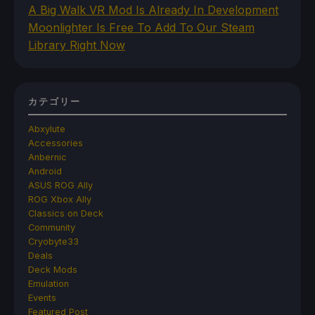
A Big Walk VR Mod Is Already In Development
Moonlighter Is Free To Add To Our Steam
Library Right Now
カテゴリー
Abxylute
Accessories
Anbernic
Android
ASUS ROG Ally
ROG Xbox Ally
Classics on Deck
Community
Cryobyte33
Deals
Deck Mods
Emulation
Events
Featured Post