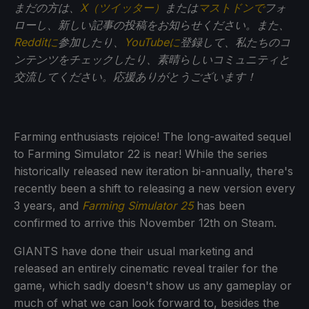
まだの方は、
X（ツイッター）
または
マストドンで
フォ
ローし、新しい記事の投稿をお知らせください。また、
Redditに
参加したり、
YouTubeに
登録して、私たちのコ
ンテンツをチェックしたり、素晴らしいコミュニティと
交流してください。応援ありがとうございます！
Farming enthusiasts rejoice! The long-awaited sequel
to Farming Simulator 22 is near! While the series
historically released new iteration bi-annually, there's
recently been a shift to releasing a new version every
3 years, and
Farming Simulator 25
has been
confirmed to arrive this November 12th on Steam.
GIANTS have done their usual marketing and
released an entirely cinematic reveal trailer for the
game, which sadly doesn't show us any gameplay or
much of what we can look forward to, besides the