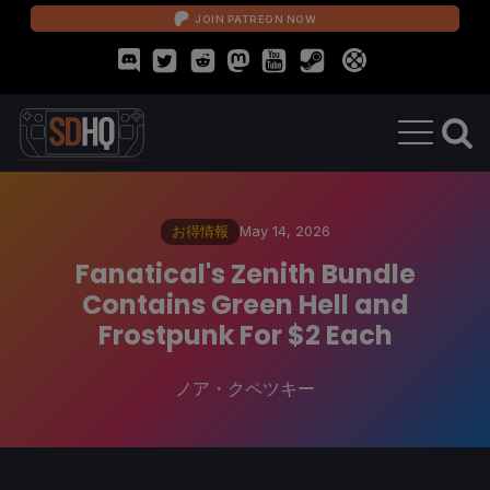
JOIN PATREON NOW
お得情報
May 14, 2026
Fanatical's Zenith Bundle
Contains Green Hell and
Frostpunk For $2 Each
ノア・クペツキー