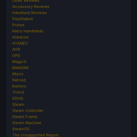
Other Reviews
Accessory Reviews
Handheld Reviews
PlayStation
Proton
Retro Handhelds
Anbernic
AYANEO
AYN
GPD
MagicX
MANGMI
Miyoo
Retroid
Rumors
TrimUI
SDHQ
Steam
Steam Controller
Steam Frame
Steam Machine
SteamOS
The Unsupported Report