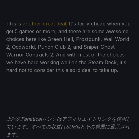
This is
another great deal
. It's fairly cheap when you
get 5 games or more, and there are some awesome
choices here like Green Hell, Frostpunk, Wall World
2, Oddworld, Punch Club 2, and Sniper Ghost
Warrior Contracts 2. And with most of the choices
we have here working well on the Steam Deck, it's
hard not to consider this a solid deal to take up.
上記のFanaticalリンクはアフィリエイトリンクを使用し
ています。すべての収益はSDHQとその発展に還元され
ます。