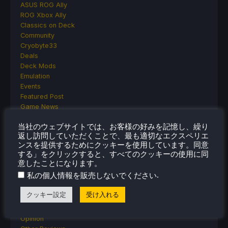
ASUS ROG Ally
ROG Xbox Ally
Classics on Deck
Community
Cryobyte33
Deals
Deck Mods
Emulation
Events
Featured Post
Game News
Game News
当社のウェブサイトでは、お客様の好みを記憶し、繰り
General Game News
返し訪問していただくことで、最も適切なエクスペリエ
HandheldHQ
ンスを提供するためにクッキーを使用しています。同意
Hardware
する」をクリックすると、すべてのクッキーの使用に同
Lenovo
意したことになります。
Linux
.
私の個人情報を販売しないでください
MagicX
MSI
クッキー設定
受け入れる
Nintendo
ONE-NETBOOK
Opinion