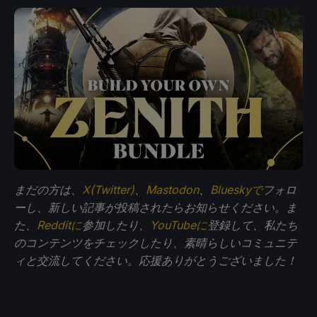
まだの方は、
X(Twitter)
、
Mastodon
、
Blueskyで
フォロ
ーし、新しい記事が投稿されたらお知らせください。ま
た、
Redditに
参加したり、
YouTubeに
登録して、私たち
のコンテンツをチェックしたり、素晴らしいコミュニテ
ィと交流してください。応援ありがとうございました！