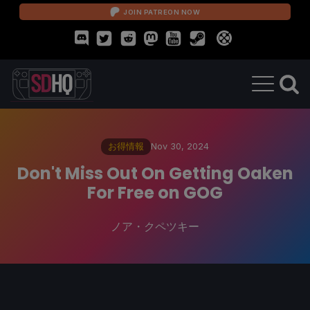
JOIN PATREON NOW
お得情報
Nov 30, 2024
Don't Miss Out On Getting Oaken
For Free on GOG
ノア・クペツキー