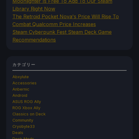
Moonlighter Is Free To Add To Our Steam
Library Right Now
The Retroid Pocket Nova's Price Will Rise To
Combat Qualcomm Price Increases
Steam Cyberpunk Fest Steam Deck Game
Recommendations
カテゴリー
Abxylute
Accessories
Anbernic
Android
ASUS ROG Ally
ROG Xbox Ally
Classics on Deck
Community
Cryobyte33
Deals
Deck Mods