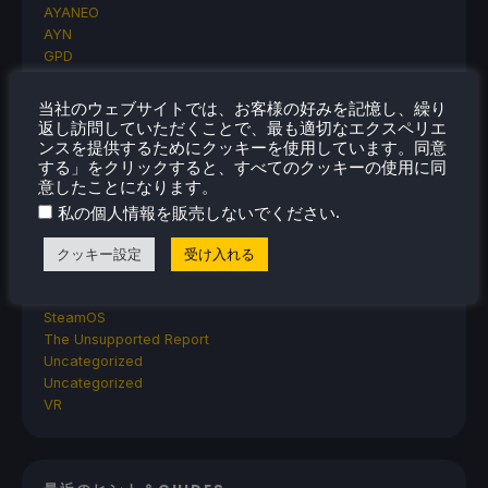
AYANEO
AYN
GPD
MagicX
MANGMI
当社のウェブサイトでは、お客様の好みを記憶し、繰り
Miyoo
返し訪問していただくことで、最も適切なエクスペリエ
Retroid
ンスを提供するためにクッキーを使用しています。同意
Rumors
する」をクリックすると、すべてのクッキーの使用に同
意したことになります。
TrimUI
SDHQ
.
私の個人情報を販売しないでください
Steam
Steam Controller
クッキー設定
受け入れる
Steam Frame
Steam Machine
SteamOS
The Unsupported Report
Uncategorized
Uncategorized
VR