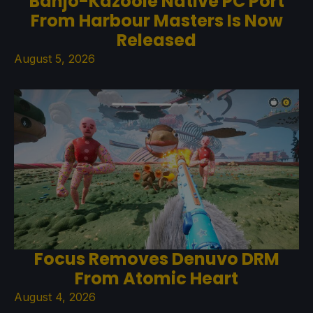
Banjo-Kazooie Native PC Port
From Harbour Masters Is Now
Released
August 5, 2026
Focus Removes Denuvo DRM
From Atomic Heart
August 4, 2026