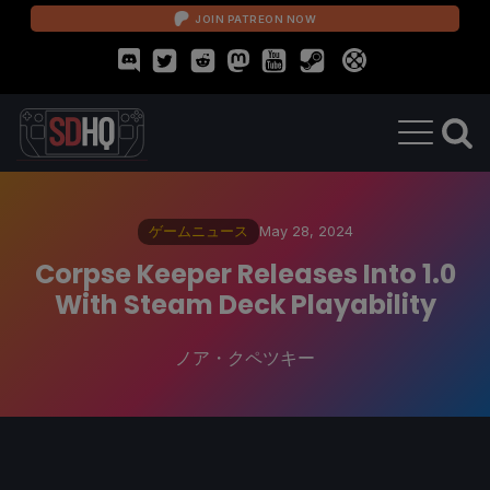
JOIN PATREON NOW
ゲームニュース
May 28, 2024
Corpse Keeper Releases Into 1.0
With Steam Deck Playability
ノア・クペツキー