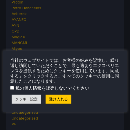
Proton
Retro Handhelds
Anbernic
AYANEO
AYN
GPD
MagicX
MANGMI
Miyoo
Retroid
当社のウェブサイトでは、お客様の好みを記憶し、繰り
Rumors
返し訪問していただくことで、最も適切なエクスペリエ
TrimUI
ンスを提供するためにクッキーを使用しています。同意
SDHQ
する」をクリックすると、すべてのクッキーの使用に同
Steam
意したことになります。
Steam Controller
.
私の個人情報を販売しないでください
Steam Frame
Steam Machine
クッキー設定
受け入れる
SteamOS
The Unsupported Report
Uncategorized
Uncategorized
VR