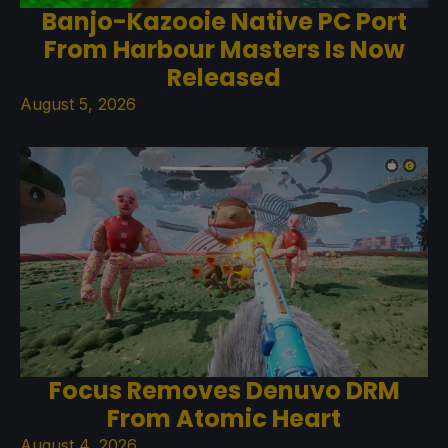
Banjo-Kazooie Native PC Port
From Harbour Masters Is Now
Released
August 5, 2026
Focus Removes Denuvo DRM
From Atomic Heart
August 4, 2026