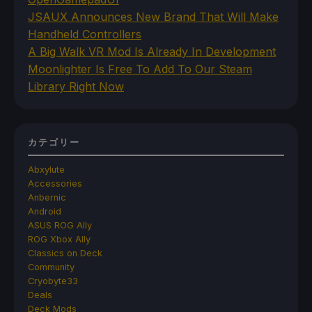
JSAUX Announces New Brand That Will Make
Handheld Controllers
A Big Walk VR Mod Is Already In Development
Moonlighter Is Free To Add To Our Steam
Library Right Now
カテゴリー
Abxylute
Accessories
Anbernic
Android
ASUS ROG Ally
ROG Xbox Ally
Classics on Deck
Community
Cryobyte33
Deals
Deck Mods