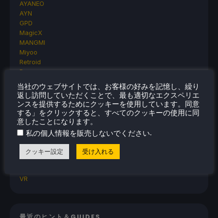
AYANEO
AYN
GPD
MagicX
MANGMI
Miyoo
Retroid
Rumors
TrimUI
当社のウェブサイトでは、お客様の好みを記憶し、繰り
SDHQ
返し訪問していただくことで、最も適切なエクスペリエ
Steam
ンスを提供するためにクッキーを使用しています。同意
Steam Controller
する」をクリックすると、すべてのクッキーの使用に同
Steam Frame
意したことになります。
Steam Machine
.
私の個人情報を販売しないでください
SteamOS
The Unsupported Report
クッキー設定
受け入れる
Uncategorized
Uncategorized
VR
最近のヒント＆GUIDES