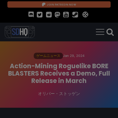
JOIN PATREON NOW
ゲームニュース
Jan 29, 2024
Action-Mining Roguelike BORE
BLASTERS Receives a Demo, Full
Release in March
オリバー・ストッゲン