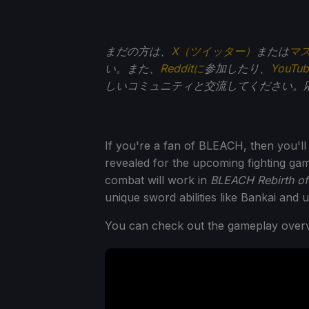
まだの方は、
X（ツイッター）
または
マ
い。また、
Redditに
参加したり、
YouTu
しいコミュニティと交流してください。
If you're a fan of BLEACH, then you'll
revealed for the upcoming fighting g
combat will work in
BLEACH Rebirth of
unique sword abilities like Bankai and 
You can check out the gameplay overvi