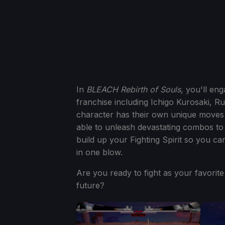
In
BLEACH Rebirth of Souls
, you'll en
franchise including Ichigo Kurosaki, R
character has their own unique moves t
able to unleash devastating combos to
build up your Fighting Spirit so you c
in one blow.
Are you ready to fight as your favori
future?