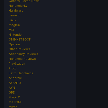
General Game News
HandheldHQ
Hardware
Lenovo
Linux
MagicX
MSI
Nintendo
ONE-NETBOOK
Opinion
Other Reviews
Accessory Reviews
Handheld Reviews
PlayStation
Proton
Retro Handhelds
Anbernic
AYANEO
AYN
GPD
MagicX
MANGMI
Miyoo