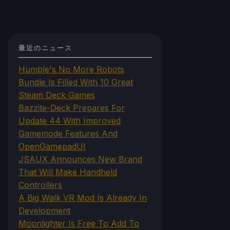
最近のニュース
Humble's No More Robots
Bundle Is Filled With 10 Great
Steam Deck Games
Bazzite-Deck Prepares For
Update 44 With Improved
Gamemode Features And
OpenGamepadUI
JSAUX Announces New Brand
That Will Make Handheld
Controllers
A Big Walk VR Mod Is Already In
Development
Moonlighter Is Free To Add To