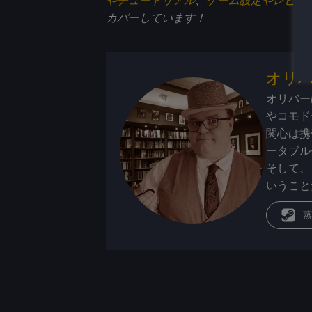
カバーしています！
オリ
オリバー
やコモド
関心は携
ータブル
そして、
いうこと
蒸