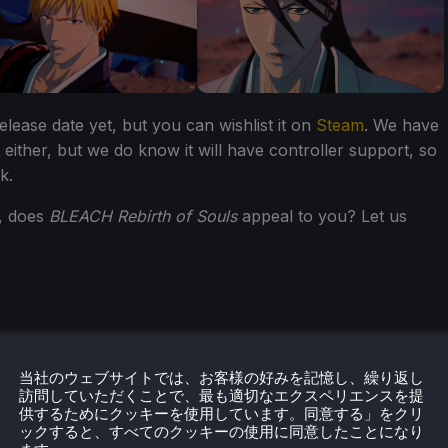
elease date yet, but you can wishlist it on
Steam
. We have
either, but we do know it will have controller support, so
k.
, does
BLEACH Rebirth of Souls
appeal to you? Let us
当社のウェブサイトでは、お客様の好みを記憶し、繰り返し
訪問していただくことで、最も適切なエクスペリエンスを提
eamDeckHQ
の他のコンテンツもチェックしてみてください！
供するためにクッキーを使用しています。同意する」をクリ
ューやニュースを幅広く取り揃えています。
ニュース
、
ヒント
ックすると、すべてのクッキーの使用に同意したことになり
ー
、最新のトレンド情報など、あらゆる情報をお届けします。