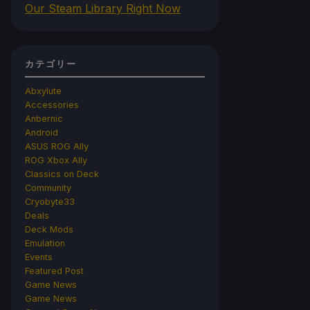
Our Steam Library Right Now
カテゴリー
Abxylute
Accessories
Anbernic
Android
ASUS ROG Ally
ROG Xbox Ally
Classics on Deck
Community
Cryobyte33
Deals
Deck Mods
Emulation
Events
Featured Post
Game News
Game News