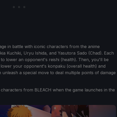
gage in battle with iconic characters from the anime
ukia Kuchiki, Uryu Ishida, and Yasutora Sado (Chad). Each
o lower an opponent's reishi (health). Then, you'll be
 lower your opponent's konpaku (overall health) and
an unleash a special move to deal multiple points of damage
te characters from BLEACH when the game launches in the