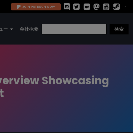
JOIN PATREON NOW
ュー
会社概要
Overview Showcasing
t