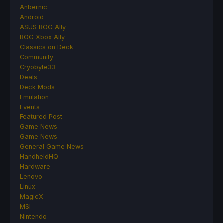
Anbernic
Android
ASUS ROG Ally
ROG Xbox Ally
Classics on Deck
Community
Cryobyte33
Deals
Deck Mods
Emulation
Events
Featured Post
Game News
Game News
General Game News
HandheldHQ
Hardware
Lenovo
Linux
MagicX
MSI
Nintendo