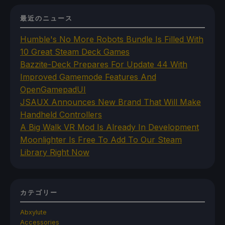
最近のニュース
Humble's No More Robots Bundle Is Filled With
10 Great Steam Deck Games
Bazzite-Deck Prepares For Update 44 With
Improved Gamemode Features And
OpenGamepadUI
JSAUX Announces New Brand That Will Make
Handheld Controllers
A Big Walk VR Mod Is Already In Development
Moonlighter Is Free To Add To Our Steam
Library Right Now
カテゴリー
Abxylute
Accessories