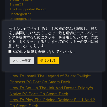
SteamOS
The Unsupported Report
Uncategorized
Uncategorized
VR
当社のウェブサイトでは、お客様の好みを記憶し、繰り
返し訪問していただくことで、最も適切なエクスペリエ
ンスを提供するためにクッキーを使用しています。同意
する」をクリックすると、すべてのクッキーの使用に同
最近のヒント＆GUIDES
意したことになります。
.
私の個人情報を販売しないでください
How To Play Stardew Valley In 3D On Steam
Deck
クッキー設定
受け入れる
How To Set Up The Steam Controller On The
Steam Deck
How To Install The Legend of Zelda: Twilight
Princess PC Port On Steam Deck
How To Set Up The Jak And Daxter Trilogy's
Native PC Ports On Steam Deck
How To Play The Original Resident Evil 1 And 2
On Steam Deck