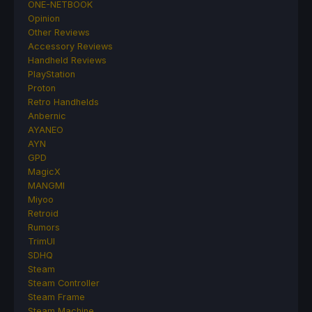
ONE-NETBOOK
Opinion
Other Reviews
Accessory Reviews
Handheld Reviews
PlayStation
Proton
Retro Handhelds
Anbernic
AYANEO
AYN
GPD
MagicX
MANGMI
Miyoo
Retroid
Rumors
TrimUI
SDHQ
Steam
Steam Controller
Steam Frame
Steam Machine