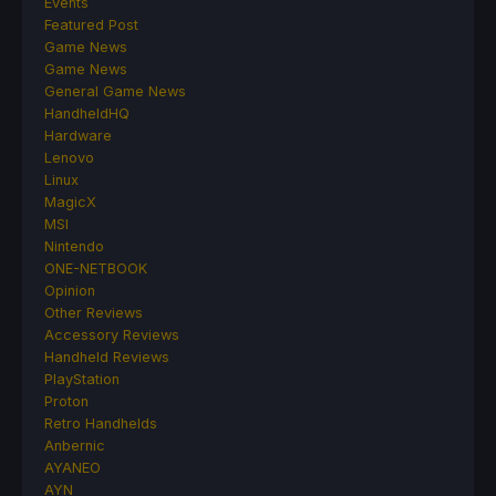
Events
Featured Post
Game News
Game News
General Game News
HandheldHQ
Hardware
Lenovo
Linux
MagicX
MSI
Nintendo
ONE-NETBOOK
Opinion
Other Reviews
Accessory Reviews
Handheld Reviews
PlayStation
Proton
Retro Handhelds
Anbernic
AYANEO
AYN