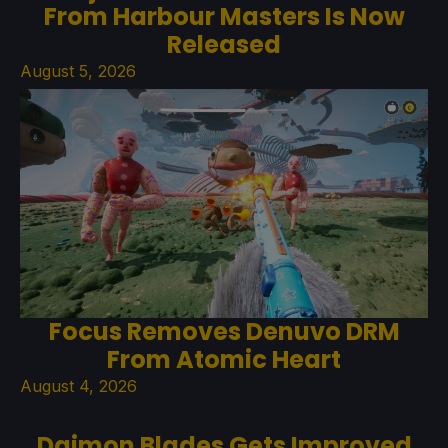
From Harbour Masters Is Now
Released
August 5, 2026
Focus Removes Denuvo DRM
From Atomic Heart
August 4, 2026
Daimon Blades Gets Improved