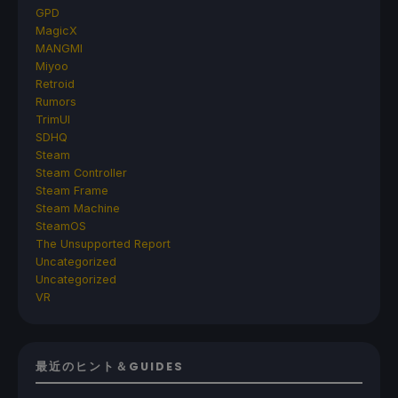
GPD
MagicX
MANGMI
Miyoo
Retroid
Rumors
TrimUI
SDHQ
Steam
Steam Controller
Steam Frame
Steam Machine
SteamOS
The Unsupported Report
Uncategorized
Uncategorized
VR
最近のヒント＆GUIDES