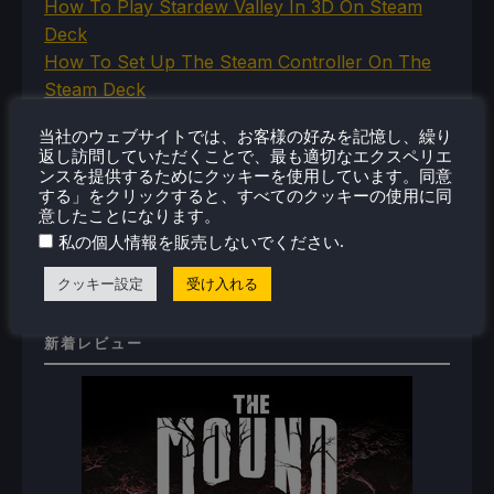
How To Play Stardew Valley In 3D On Steam
Deck
How To Set Up The Steam Controller On The
Steam Deck
How To Install The Legend of Zelda: Twilight
当社のウェブサイトでは、お客様の好みを記憶し、繰り
Princess PC Port On Steam Deck
返し訪問していただくことで、最も適切なエクスペリエ
How To Set Up The Jak And Daxter Trilogy's
ンスを提供するためにクッキーを使用しています。同意
する」をクリックすると、すべてのクッキーの使用に同
Native PC Ports On Steam Deck
意したことになります。
How To Play The Original Resident Evil 1 And 2
.
私の個人情報を販売しないでください
On Steam Deck
クッキー設定
受け入れる
新着レビュー