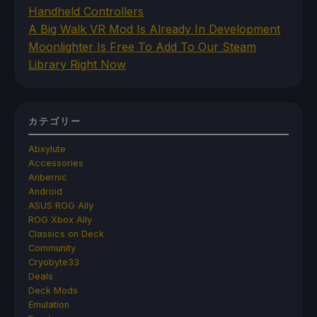
Handheld Controllers
A Big Walk VR Mod Is Already In Development
Moonlighter Is Free To Add To Our Steam
Library Right Now
カテゴリー
Abxylute
Accessories
Anbernic
Android
ASUS ROG Ally
ROG Xbox Ally
Classics on Deck
Community
Cryobyte33
Deals
Deck Mods
Emulation