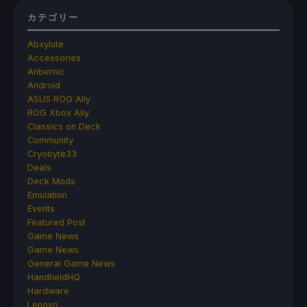
カテゴリー
Abxylute
Accessories
Anbernic
Android
ASUS ROG Ally
ROG Xbox Ally
Classics on Deck
Community
Cryobyte33
Deals
Deck Mods
Emulation
Events
Featured Post
Game News
Game News
General Game News
HandheldHQ
Hardware
Lenovo