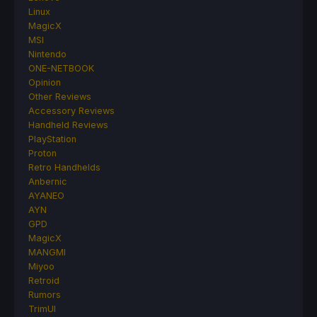
Linux
MagicX
MSI
Nintendo
ONE-NETBOOK
Opinion
Other Reviews
Accessory Reviews
Handheld Reviews
PlayStation
Proton
Retro Handhelds
Anbernic
AYANEO
AYN
GPD
MagicX
MANGMI
Miyoo
Retroid
Rumors
TrimUI