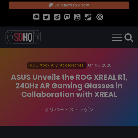
JOIN PATREON NOW
ROG Xbox Ally
,
Accessories
Jan 07, 2026
ASUS Unveils the ROG XREAL R1,
240Hz AR Gaming Glasses in
Collaboration with XREAL
オリバー・ストッゲン