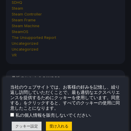
SDHQ
Steam
Steam Controller
Steam Frame
Steam Machine
SteamOS
The Unsupported Report
Uncategorized
Uncategorized
VR
最近のヒント＆GUIDES
当社のウェブサイトでは、お客様の好みを記憶し、繰り
How To Play Stardew Valley In 3D On Steam
返し訪問していただくことで、最も適切なエクスペリエ
Deck
ンスを提供するためにクッキーを使用しています。同意
する」をクリックすると、すべてのクッキーの使用に同
How To Set Up The Steam Controller On The
意したことになります。
Steam Deck
.
私の個人情報を販売しないでください
How To Install The Legend of Zelda: Twilight
Princess PC Port On Steam Deck
クッキー設定
受け入れる