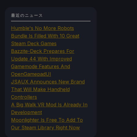
最近のニュース
Humble's No More Robots
Bundle Is Filled With 10 Great
Steam Deck Games
Bazzite-Deck Prepares For
Update 44 With Improved
Gamemode Features And
OpenGamepadUI
JSAUX Announces New Brand
That Will Make Handheld
Controllers
A Big Walk VR Mod Is Already In
Development
Moonlighter Is Free To Add To
Our Steam Library Right Now