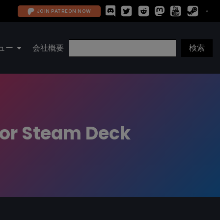
JOIN PATREON NOW
ュー
会社概要
For Steam Deck