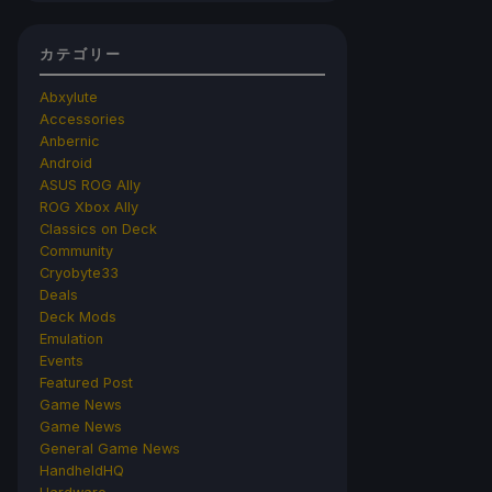
カテゴリー
Abxylute
Accessories
Anbernic
Android
ASUS ROG Ally
ROG Xbox Ally
Classics on Deck
Community
Cryobyte33
Deals
Deck Mods
Emulation
Events
Featured Post
Game News
Game News
General Game News
HandheldHQ