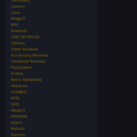
Hardware
Lenovo
Linux
MagicX
MSI
Nintendo
ONE-NETBOOK
Opinion
Other Reviews
Accessory Reviews
Handheld Reviews
PlayStation
Proton
Retro Handhelds
Anbernic
AYANEO
AYN
GPD
MagicX
MANGMI
Miyoo
Retroid
Rumors