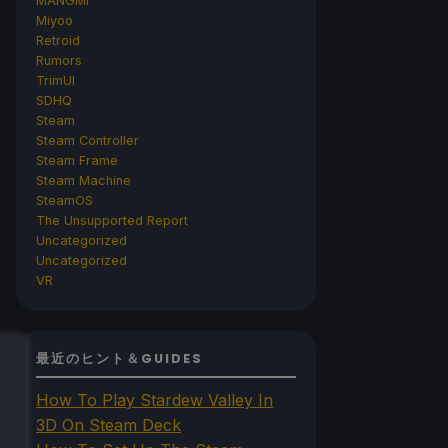
MANGMI
Miyoo
Retroid
Rumors
TrimUI
SDHQ
Steam
Steam Controller
Steam Frame
Steam Machine
SteamOS
The Unsupported Report
Uncategorized
Uncategorized
VR
最近のヒント＆GUIDES
How To Play Stardew Valley In
3D On Steam Deck