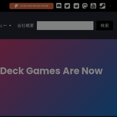
JOIN PATREON NOW
ュー
会社概要
m Deck Games Are Now