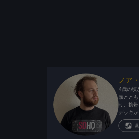
ノア
4歳の頃
熱ととも
り、携帯
デッキが
蒸