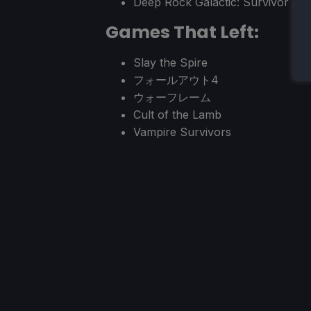
Deep Rock Galactic: Survivor
Games That Left:
Slay the Spire
フォールアウト4
ウォーフレーム
Cult of the Lamb
Vampire Survivors