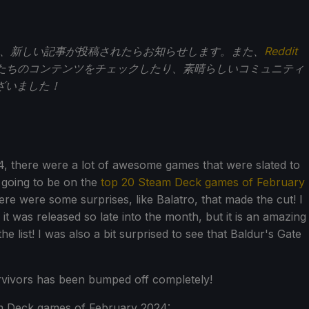
、新しい記事が投稿されたらお知らせします。また、
Reddit
たちのコンテンツをチェックしたり、素晴らしいコミュニティ
ざいました！
, there were a lot of awesome games that were slated to
 going to be on the
top 20 Steam Deck games of February
ere were some surprises, like Balatro, that made the cut! I
 it was released so late into the month, but it is an amazing
e list! I was also a bit surprised to see that Baldur's Gate
rvivors has been bumped off completely!
am Deck games of February 2024: