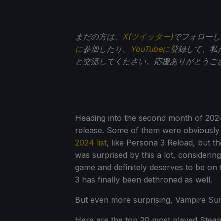
まだの方は、
X(ツイッター)
でフォローし
に
参加したり、
YouTubeに
登録して、私
と交流してください。応援ありがとうご
Heading into the second month of 2024
release. Some of them were obviously
2024 list
, like Persona 3 Reload, but th
was surprised by this a lot, considering
game and definitely deserves to be on th
3 has finally been dethroned as well.
But even more surprising, Vampire Su
Here are the top 20 most played Ste