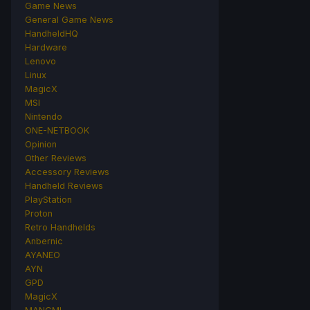
Game News
General Game News
HandheldHQ
Hardware
Lenovo
Linux
MagicX
MSI
Nintendo
ONE-NETBOOK
Opinion
Other Reviews
Accessory Reviews
Handheld Reviews
PlayStation
Proton
Retro Handhelds
Anbernic
AYANEO
AYN
GPD
MagicX