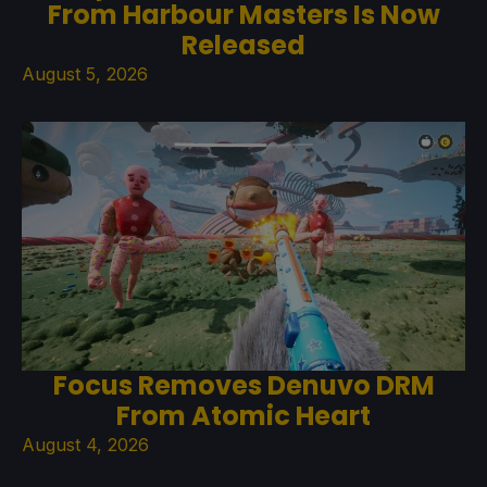
From Harbour Masters Is Now
Released
August 5, 2026
Focus Removes Denuvo DRM
From Atomic Heart
August 4, 2026