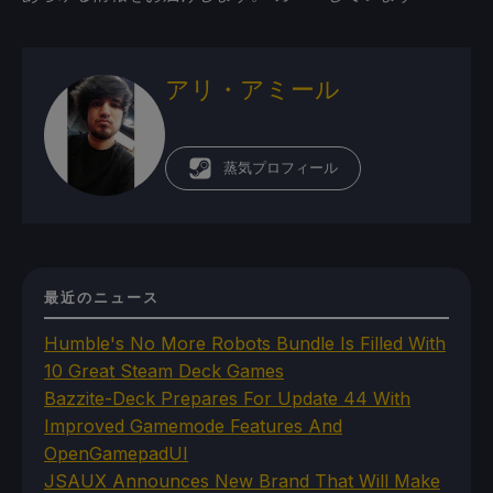
アリ・アミール
蒸気プロフィール
最近のニュース
Humble's No More Robots Bundle Is Filled With
10 Great Steam Deck Games
Bazzite-Deck Prepares For Update 44 With
Improved Gamemode Features And
OpenGamepadUI
JSAUX Announces New Brand That Will Make