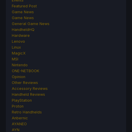
Events
Featured Post
Game News
Game News
General Game News
HandheldHQ
Hardware
Lenovo
Linux
MagicX
MSI
Nintendo
ONE-NETBOOK
Opinion
Other Reviews
Accessory Reviews
Handheld Reviews
PlayStation
Proton
Retro Handhelds
Anbernic
AYANEO
AYN