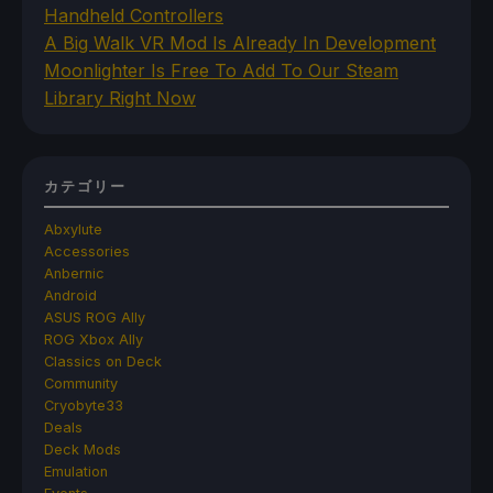
Handheld Controllers
A Big Walk VR Mod Is Already In Development
Moonlighter Is Free To Add To Our Steam
Library Right Now
カテゴリー
Abxylute
Accessories
Anbernic
Android
ASUS ROG Ally
ROG Xbox Ally
Classics on Deck
Community
Cryobyte33
Deals
Deck Mods
Emulation