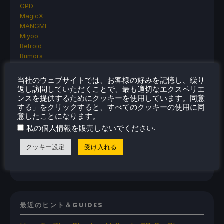
GPD
MagicX
MANGMI
Miyoo
Retroid
Rumors
TrimUI
SDHQ
当社のウェブサイトでは、お客様の好みを記憶し、繰り
Steam
返し訪問していただくことで、最も適切なエクスペリエ
Steam Controller
ンスを提供するためにクッキーを使用しています。同意
Steam Frame
する」をクリックすると、すべてのクッキーの使用に同
意したことになります。
Steam Machine
SteamOS
.
私の個人情報を販売しないでください
The Unsupported Report
Uncategorized
クッキー設定
受け入れる
Uncategorized
VR
最近のヒント＆GUIDES