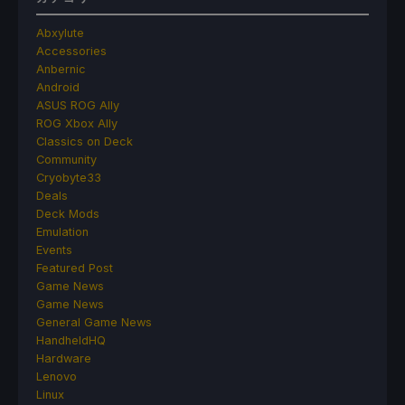
Abxylute
Accessories
Anbernic
Android
ASUS ROG Ally
ROG Xbox Ally
Classics on Deck
Community
Cryobyte33
Deals
Deck Mods
Emulation
Events
Featured Post
Game News
Game News
General Game News
HandheldHQ
Hardware
Lenovo
Linux