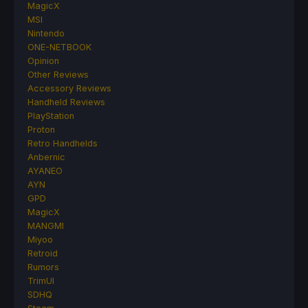
MagicX
MSI
Nintendo
ONE-NETBOOK
Opinion
Other Reviews
Accessory Reviews
Handheld Reviews
PlayStation
Proton
Retro Handhelds
Anbernic
AYANEO
AYN
GPD
MagicX
MANGMI
Miyoo
Retroid
Rumors
TrimUI
SDHQ