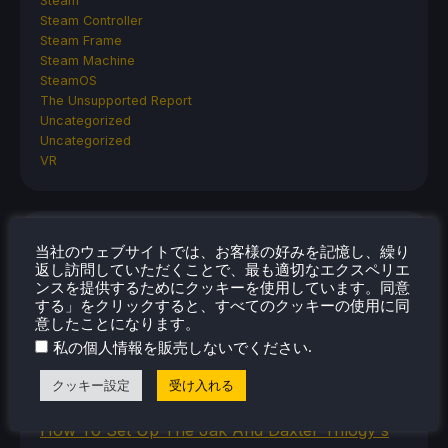
Steam
Steam Controller
Steam Frame
Steam Machine
SteamOS
The Unsupported Report
Uncategorized
Uncategorized
VR
最近のヒント＆GUIDES
当社のウェブサイトでは、お客様の好みを記憶し、繰り
返し訪問していただくことで、最も適切なエクスペリエ
How To Play Stardew Valley In 3D On Steam
ンスを提供するためにクッキーを使用しています。同意
Deck
する」をクリックすると、すべてのクッキーの使用に同
意したことになります。
How To Set Up The Steam Controller On The
.
私の個人情報を販売しないでください
Steam Deck
How To Install The Legend of Zelda: Twilight
クッキー設定
受け入れる
Princess PC Port On Steam Deck
How To Set Up The Jak And Daxter Trilogy's