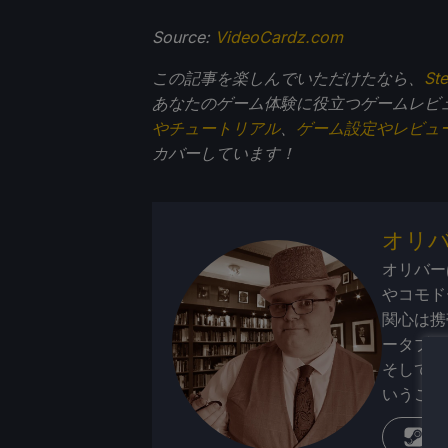
Source:
VideoCardz.com
この記事を楽しんでいただけたなら、
St
あなたのゲーム体験に役立つゲームレビ
やチュートリアル
、
ゲーム設定やレビュ
カバーしています！
オリ
オリバー
やコモド
関心は携
ータブル
そして、
いうこと
蒸