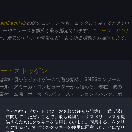
eamDeckHQ
の他のコンテンツもチェックしてみてください！
ューやニュースを幅広く取り揃えています。
ニュース
、
ヒント
ー
、最新のトレンド情報など、あらゆる情報をお届けします。
バー・ストッゲン
は幼い頃からビデオゲームで遊び始め、SNESコンソール
ール・アミーガ・コンピューターから始めた。現在、彼の
帯ゲーム機、ポータブルパワーステーション／バンク、ポ
モニターといったポータブルテクノロジーの未来にある。
これらのデバイスをどこまで進化させることができるかと
当社のウェブサイトでは、お客様の好みを記憶し、繰り返し
だ。
訪問していただくことで、最も適切なエクスペリエンスを提
供するためにクッキーを使用しています。同意する」をクリ
ックすると、すべてのクッキーの使用に同意したことになり
気プロフィール