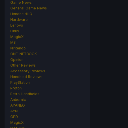
Game News
General Game News
HandheldHQ
Hardware
Lenovo
Linux
MagicX
MSI
Nintendo
ONE-NETBOOK
Opinion
Other Reviews
Accessory Reviews
Handheld Reviews
PlayStation
Proton
Retro Handhelds
Anbernic
AYANEO
AYN
GPD
MagicX