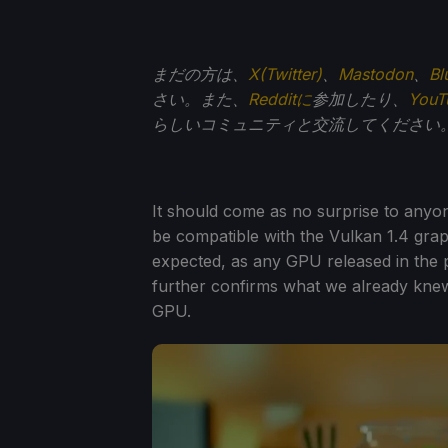
まだの方は、
X(Twitter)
、
Mastodon
、
Bl
さい。また、
Redditに
参加したり、
You
らしいコミュニティと交流してください
It should come as no surprise to any
be compatible with the Vulkan 1.4 graph
expected, as any GPU released in the 
further confirms what we already knew
GPU.