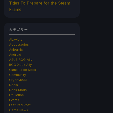
Titles To Prepare for the Steam
Frame
カテゴリー
Abxylute
Accessories
Anbernic
Android
ASUS ROG Ally
ROG Xbox Ally
Classics on Deck
Community
Cryobyte33
Deals
Deck Mods
Emulation
Events
Featured Post
Game News