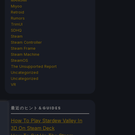
MANGMI
Miyoo
Retroid
Rumors
TrimUI
SDHQ
Steam
Steam Controller
Steam Frame
Steam Machine
SteamOS
The Unsupported Report
Uncategorized
Uncategorized
VR
最近のヒント＆GUIDES
How To Play Stardew Valley In
3D On Steam Deck