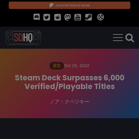
JOIN PATREON NOW
蒸気
Oct 20, 2022
Steam Deck Surpasses 6,000
Verified/Playable Titles
ノア・クペツキー