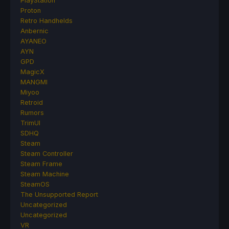
PlayStation
Proton
Retro Handhelds
Anbernic
AYANEO
AYN
GPD
MagicX
MANGMI
Miyoo
Retroid
Rumors
TrimUI
SDHQ
Steam
Steam Controller
Steam Frame
Steam Machine
SteamOS
The Unsupported Report
Uncategorized
Uncategorized
VR