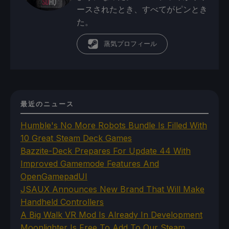
ースされたとき、すべてがピンとき
た。
蒸気プロフィール
最近のニュース
Humble's No More Robots Bundle Is Filled With
10 Great Steam Deck Games
Bazzite-Deck Prepares For Update 44 With
Improved Gamemode Features And
OpenGamepadUI
JSAUX Announces New Brand That Will Make
Handheld Controllers
A Big Walk VR Mod Is Already In Development
Moonlighter Is Free To Add To Our Steam