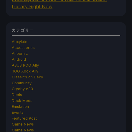
Library Right Now
カテゴリー
Abxylute
Accessories
Anbernic
Android
ASUS ROG Ally
ROG Xbox Ally
Classics on Deck
Community
Cryobyte33
Deals
Deck Mods
Emulation
Events
Featured Post
Game News
Game News