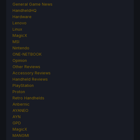
General Game News
HandheldHQ
Hardware
Lenovo
Linux
MagicX
MSI
Nintendo
ONE-NETBOOK
Opinion
Other Reviews
Accessory Reviews
Handheld Reviews
PlayStation
Proton
Retro Handhelds
Anbernic
AYANEO
AYN
GPD
MagicX
MANGMI