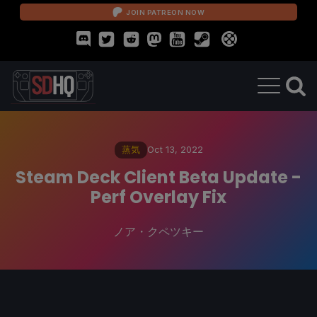
JOIN PATREON NOW
蒸気
Oct 13, 2022
Steam Deck Client Beta Update -
Perf Overlay Fix
ノア・クペツキー