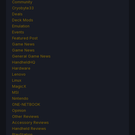
Community
Cryobyte33
Deals
Deck Mods
Emulation
Events
Featured Post
Game News
Game News
General Game News
HandheldHQ
Hardware
Lenovo
Linux
MagicX
MSI
Nintendo
ONE-NETBOOK
Opinion
Other Reviews
Accessory Reviews
Handheld Reviews
PlayStation