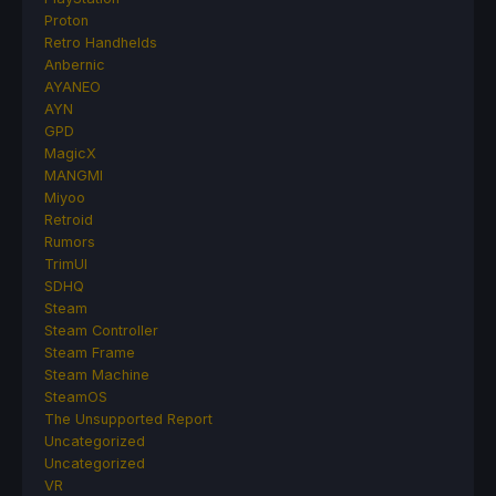
Proton
Retro Handhelds
Anbernic
AYANEO
AYN
GPD
MagicX
MANGMI
Miyoo
Retroid
Rumors
TrimUI
SDHQ
Steam
Steam Controller
Steam Frame
Steam Machine
SteamOS
The Unsupported Report
Uncategorized
Uncategorized
VR