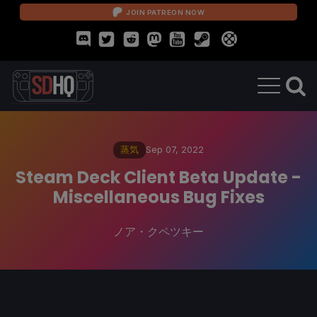
JOIN PATREON NOW
蒸気
Sep 07, 2022
Steam Deck Client Beta Update -
Miscellaneous Bug Fixes
ノア・クペツキー