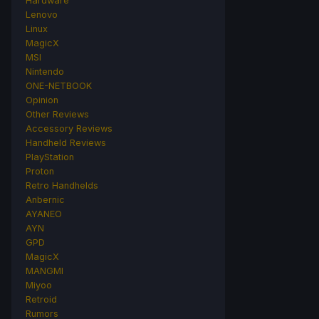
Hardware
Lenovo
Linux
MagicX
MSI
Nintendo
ONE-NETBOOK
Opinion
Other Reviews
Accessory Reviews
Handheld Reviews
PlayStation
Proton
Retro Handhelds
Anbernic
AYANEO
AYN
GPD
MagicX
MANGMI
Miyoo
Retroid
Rumors