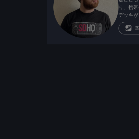
り、携帯
デッキが
蒸