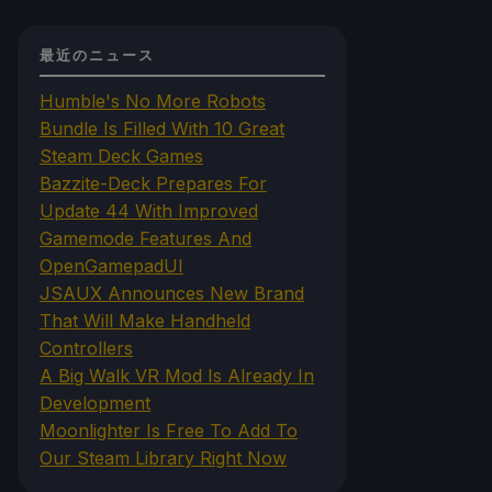
最近のニュース
Humble's No More Robots
Bundle Is Filled With 10 Great
Steam Deck Games
Bazzite-Deck Prepares For
Update 44 With Improved
Gamemode Features And
OpenGamepadUI
JSAUX Announces New Brand
That Will Make Handheld
Controllers
A Big Walk VR Mod Is Already In
Development
Moonlighter Is Free To Add To
Our Steam Library Right Now