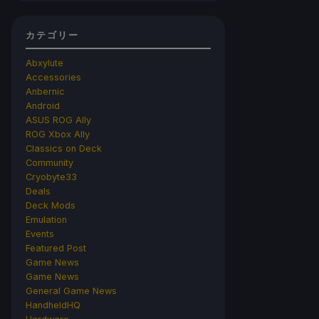
カテゴリー
Abxylute
Accessories
Anbernic
Android
ASUS ROG Ally
ROG Xbox Ally
Classics on Deck
Community
Cryobyte33
Deals
Deck Mods
Emulation
Events
Featured Post
Game News
Game News
General Game News
HandheldHQ