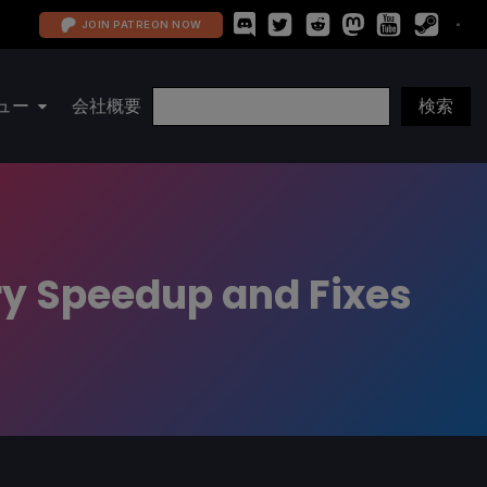
JOIN PATREON NOW
ュー
会社概要
ry Speedup and Fixes