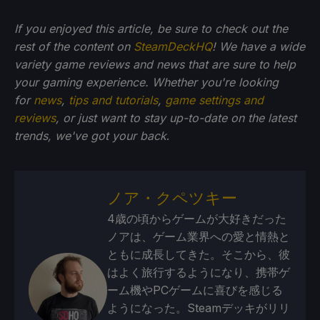
If you enjoyed this article, be sure to check out the
rest of the content on
SteamDeckHQ
! We have a wide
variety game reviews and news that are sure to help
your gaming experience. Whether you're looking
for
news
,
tips and tutorials
,
game settings and
reviews
, or just want to stay up-to-date on the latest
trends, we've got your back
.
ノア・クペツキー
4歳の頃からゲームが大好きだった
ノアは、ゲーム業界への愛と情熱と
ともに成長してきた。そこから、彼
はよく旅行するようになり、携帯ゲ
ーム機やPCゲームに喜びを感じる
ようになった。Steamデッキがリリ