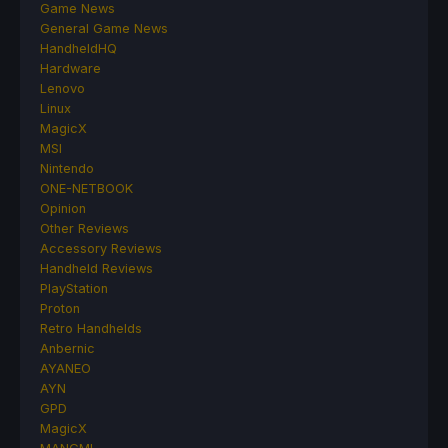
Game News
General Game News
HandheldHQ
Hardware
Lenovo
Linux
MagicX
MSI
Nintendo
ONE-NETBOOK
Opinion
Other Reviews
Accessory Reviews
Handheld Reviews
PlayStation
Proton
Retro Handhelds
Anbernic
AYANEO
AYN
GPD
MagicX