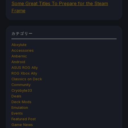
Some Great Titles To Prepare for the Steam
Frame
カテゴリー
Abxylute
Accessories
Anbernic
Android
ASUS ROG Ally
ROG Xbox Ally
Classics on Deck
Community
Cryobyte33
Deals
Deck Mods
Emulation
Events
Featured Post
Game News