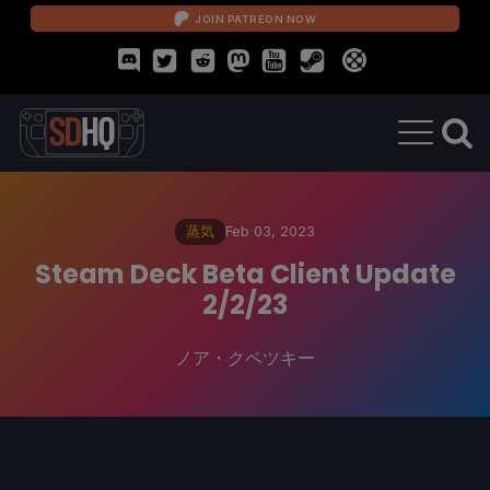
JOIN PATREON NOW
蒸気
Feb 03, 2023
Steam Deck Beta Client Update
2/2/23
ノア・クペツキー