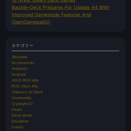
Bazzite-Deck Prepares For Update 44 With
Improved Gamemode Features And
OpenGamepadUI
カテゴリー
Abxylute
Accessories
Anbernic
Android
ASUS ROG Ally
ROG Xbox Ally
Classics on Deck
Community
Cryobyte33
Deals
Deck Mods
Emulation
Events