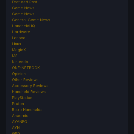
Featured Post
Game News
Game News
General Game News
HandheldHQ
Hardware
Lenovo
Linux
MagicX
MSI
Nintendo
ONE-NETBOOK
Opinion
Other Reviews
Accessory Reviews
Handheld Reviews
PlayStation
Proton
Retro Handhelds
Anbernic
AYANEO
AYN
GPD