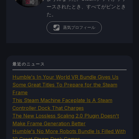
ースされたとき、すべてがピンとき
た。
蒸気プロフィール
最近のニュース
Humble's In Your World VR Bundle Gives Us
Some Great Titles To Prepare for the Steam
Frame
This Steam Machine Faceplate Is A Steam
Controller Dock That Charges
The New Lossless Scaling 2.0 Plugin Doesn't
Make Frame Generation Better
Humble's No More Robots Bundle Is Filled With
10 Great Steam Deck Games