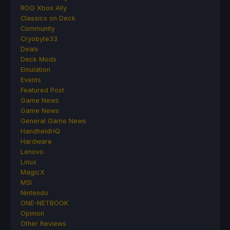
ROG Xbox Ally
Classics on Deck
Community
Cryobyte33
Deals
Deck Mods
Emulation
Events
Featured Post
Game News
Game News
General Game News
HandheldHQ
Hardware
Lenovo
Linux
MagicX
MSI
Nintendo
ONE-NETBOOK
Opinion
Other Reviews