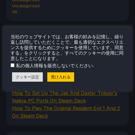
Uncategorized
VR
最近のヒント＆GUIDES
当社のウェブサイトでは、お客様の好みを記憶し、繰り
返し訪問していただくことで、最も適切なエクスペリエ
ンスを提供するためにクッキーを使用しています。同意
How To Play Stardew Valley In 3D On Steam
する」をクリックすると、すべてのクッキーの使用に同
Deck
意したことになります。
How To Set Up The Steam Controller On The
.
私の個人情報を販売しないでください
Steam Deck
クッキー設定
受け入れる
How To Install The Legend of Zelda: Twilight
Princess PC Port On Steam Deck
How To Set Up The Jak And Daxter Trilogy's
Native PC Ports On Steam Deck
How To Play The Original Resident Evil 1 And 2
On Steam Deck