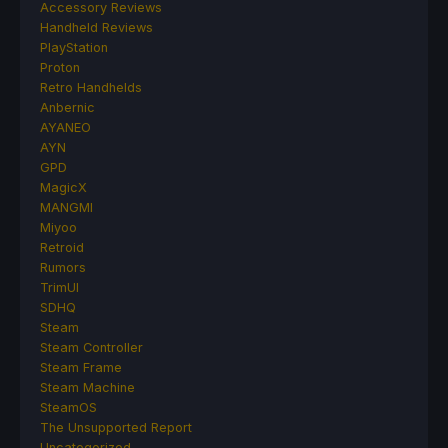
Accessory Reviews
Handheld Reviews
PlayStation
Proton
Retro Handhelds
Anbernic
AYANEO
AYN
GPD
MagicX
MANGMI
Miyoo
Retroid
Rumors
TrimUI
SDHQ
Steam
Steam Controller
Steam Frame
Steam Machine
SteamOS
The Unsupported Report
Uncategorized