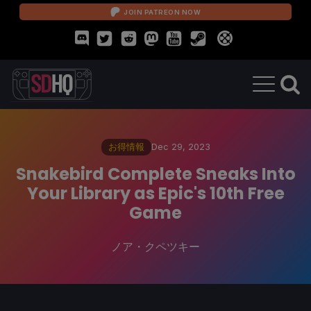
JOIN PATREON NOW
お得情報
Dec 29, 2023
Snakebird Complete Sneaks Into
Your Library as Epic's 10th Free
Game
ノア・クペツキー