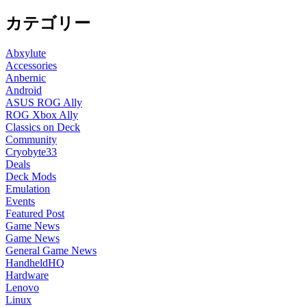
カテゴリー
Abxylute
Accessories
Anbernic
Android
ASUS ROG Ally
ROG Xbox Ally
Classics on Deck
Community
Cryobyte33
Deals
Deck Mods
Emulation
Events
Featured Post
Game News
Game News
General Game News
HandheldHQ
Hardware
Lenovo
Linux