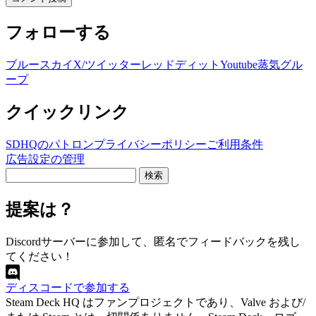
フォローする
ブルースカイ
X/ツイッター
レッドディット
Youtube
蒸気グル
ープ
クイックリンク
SDHQのパトロン
プライバシーポリシー
ご利用条件
広告設定の管理
検
索
す
提案は？
る：
Discordサーバーに参加して、匿名でフィードバックを残し
てください！
ディスコードで参加する
Steam Deck HQ はファンプロジェクトであり、Valve および/