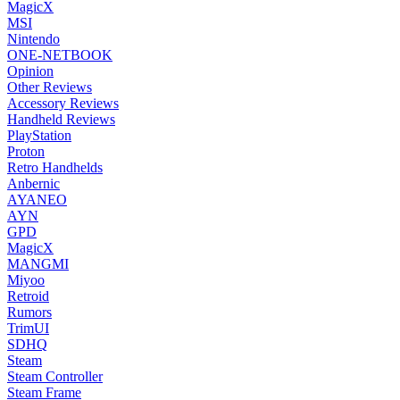
MagicX
MSI
Nintendo
ONE-NETBOOK
Opinion
Other Reviews
Accessory Reviews
Handheld Reviews
PlayStation
Proton
Retro Handhelds
Anbernic
AYANEO
AYN
GPD
MagicX
MANGMI
Miyoo
Retroid
Rumors
TrimUI
SDHQ
Steam
Steam Controller
Steam Frame