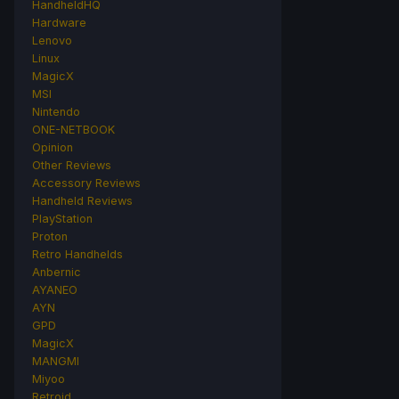
HandheldHQ
Hardware
Lenovo
Linux
MagicX
MSI
Nintendo
ONE-NETBOOK
Opinion
Other Reviews
Accessory Reviews
Handheld Reviews
PlayStation
Proton
Retro Handhelds
Anbernic
AYANEO
AYN
GPD
MagicX
MANGMI
Miyoo
Retroid