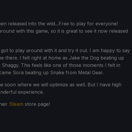
n released into the wild...Free to play for everyone!
und with this game, so it is great to see it now released
ot to play around with it and try it out. I am happy to say
e there. I felt right at home as Jake the Dog beating up
 Shaggy. This feels like one of those moments I felt in
came Sora beating up Snake from Metal Gear.
me soon where we will optimize as well. But I have high
nderful experience.
heir
Steam
store page!