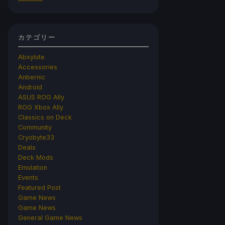
カテゴリー
Abxylute
Accessories
Anbernic
Android
ASUS ROG Ally
ROG Xbox Ally
Classics on Deck
Community
Cryobyte33
Deals
Deck Mods
Emulation
Events
Featured Post
Game News
Game News
General Game News