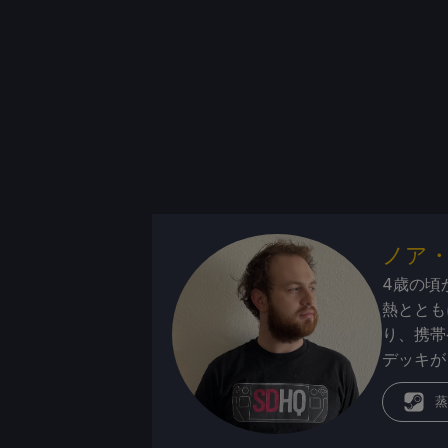
ノア
4歳の頃
熱ととも
り、携帯
デッキが
蒸