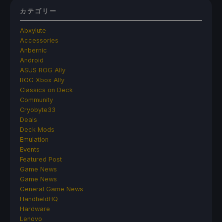
カテゴリー
Abxylute
Accessories
Anbernic
Android
ASUS ROG Ally
ROG Xbox Ally
Classics on Deck
Community
Cryobyte33
Deals
Deck Mods
Emulation
Events
Featured Post
Game News
Game News
General Game News
HandheldHQ
Hardware
Lenovo