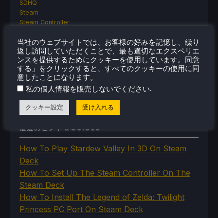
SDHQ
Steam
Steam Controller
Steam Frame
Steam Machine
当社のウェブサイトでは、お客様の好みを記憶し、繰り
返し訪問していただくことで、最も適切なエクスペリエ
SteamOS
ンスを提供するためにクッキーを使用しています。同意
The Unsupported Report
する」をクリックすると、すべてのクッキーの使用に同
Uncategorized
意したことになります。
Uncategorized
.
私の個人情報を販売しないでください
VR
クッキー設定
受け入れる
最近のヒント＆GUIDES
How To Play Stardew Valley In 3D On Steam
Deck
How To Set Up The Steam Controller On The
Steam Deck
How To Install The Legend of Zelda: Twilight
Princess PC Port On Steam Deck