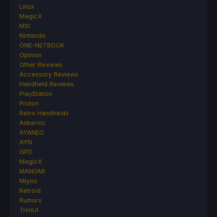
Linux
MagicX
MSI
Nintendo
ONE-NETBOOK
Opinion
Other Reviews
Accessory Reviews
Handheld Reviews
PlayStation
Proton
Retro Handhelds
Anbernic
AYANEO
AYN
GPD
MagicX
MANGMI
Miyoo
Retroid
Rumors
TrimUI