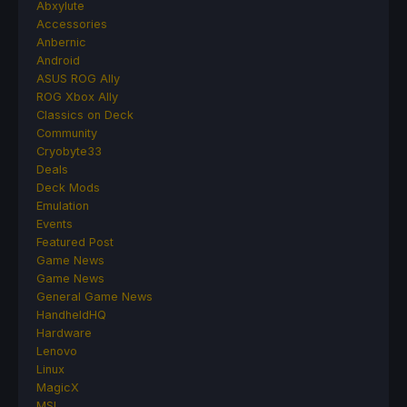
Abxylute
Accessories
Anbernic
Android
ASUS ROG Ally
ROG Xbox Ally
Classics on Deck
Community
Cryobyte33
Deals
Deck Mods
Emulation
Events
Featured Post
Game News
Game News
General Game News
HandheldHQ
Hardware
Lenovo
Linux
MagicX
MSI