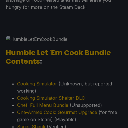
shortage of food-related titles that will leave you
hungry for more on the Steam Deck:
Humble Let 'Em Cook Bundle
Contents
:
Cooking Simulator
(Unknown, but reported
working)
Cooking Simulator Shelter DLC
Chef: Full Menu Bundle
(Unsupported)
One-Armed Cook: Gourmet Upgrade
(for free
game on Steam) (Playable)
Sugar Shack
(Verified)