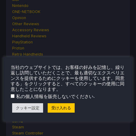
Nintendo
ONE-NETBOOK
Opinion
Other Reviews
Accessory Reviews
Handheld Reviews
PlayStation
Proton
Retro Handhelds
Anbernic
AYANEO
当社のウェブサイトでは、お客様の好みを記憶し、繰り
返し訪問していただくことで、最も適切なエクスペリエ
AYN
ンスを提供するためにクッキーを使用しています。同意
GPD
する」をクリックすると、すべてのクッキーの使用に同
MagicX
意したことになります。
MANGMI
.
私の個人情報を販売しないでください
Miyoo
Retroid
クッキー設定
受け入れる
Rumors
TrimUI
SDHQ
Steam
Steam Controller