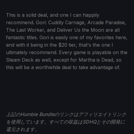
This is a solid deal, and one I can happily
recommend. Gori: Cuddly Carnage, Arcade Paradise,
The Last Worker, and Deliver Us the Moon are all
fantastic titles. Gori is easily one of my favorites here,
and with it being in the $20 tier, that's the one I
ultimately recommend. Every game is playable on the
Steam Deck as well, except for Martha is Dead, so
this will be a worthwhile deal to take advantage of.
上記のHumble Bundleのリンクはアフィリエイトリンク
を使用しています。すべての収益はSDHQとその開発に
還元されます。