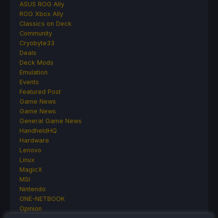
ASUS ROG Ally
ROG Xbox Ally
Classics on Deck
Community
Cryobyte33
Deals
Deck Mods
Emulation
Events
Featured Post
Game News
Game News
General Game News
HandheldHQ
Hardware
Lenovo
Linux
MagicX
MSI
Nintendo
ONE-NETBOOK
Opinion