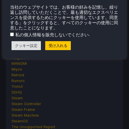
Other Reviews
Accessory Reviews
当社のウェブサイトでは、お客様の好みを記憶し、繰り
Handheld Reviews
返し訪問していただくことで、最も適切なエクスペリエ
ンスを提供するためにクッキーを使用しています。同意
PlayStation
する」をクリックすると、すべてのクッキーの使用に同
Proton
意したことになります。
Retro Handhelds
.
私の個人情報を販売しないでください
Anbernic
AYANEO
クッキー設定
受け入れる
AYN
GPD
MagicX
MANGMI
Miyoo
Retroid
Rumors
TrimUI
SDHQ
Steam
Steam Controller
Steam Frame
Steam Machine
SteamOS
The Unsupported Report