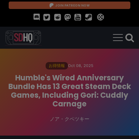
JOIN PATREON NOW
お得情報
Oct 08, 2025
Humble's Wired Anniversary
Bundle Has 13 Great Steam Deck
Games, Including Gori: Cuddly
Carnage
ノア・クペツキー