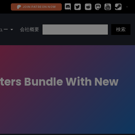
JOIN PATREON NOW
ュー
会社概要
ters Bundle With New