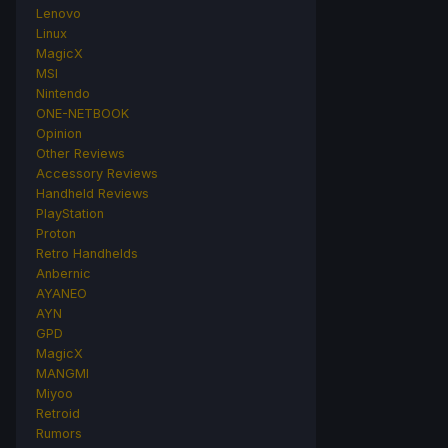
Lenovo
Linux
MagicX
MSI
Nintendo
ONE-NETBOOK
Opinion
Other Reviews
Accessory Reviews
Handheld Reviews
PlayStation
Proton
Retro Handhelds
Anbernic
AYANEO
AYN
GPD
MagicX
MANGMI
Miyoo
Retroid
Rumors