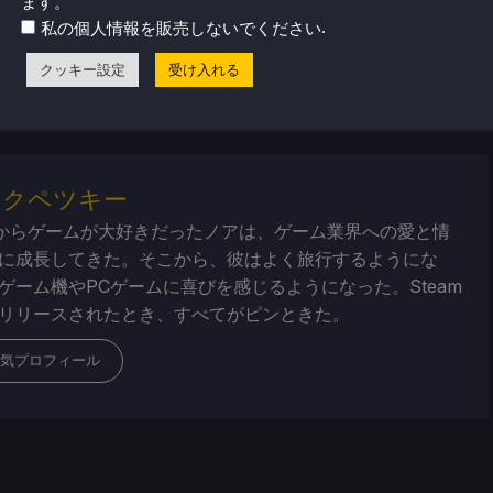
ます。
eamDeckHQ
の他のコンテンツもチェックしてみてください！
.
私の個人情報を販売しないでください
ューやニュースを幅広く取り揃えています。
ニュース
、
ヒント
クッキー設定
受け入れる
ー
、最新のトレンド情報など、あらゆる情報をお届けします。
・クペツキー
からゲームが大好きだったノアは、ゲーム業界への愛と情
に成長してきた。そこから、彼はよく旅行するようにな
ゲーム機やPCゲームに喜びを感じるようになった。Steam
リリースされたとき、すべてがピンときた。
気プロフィール