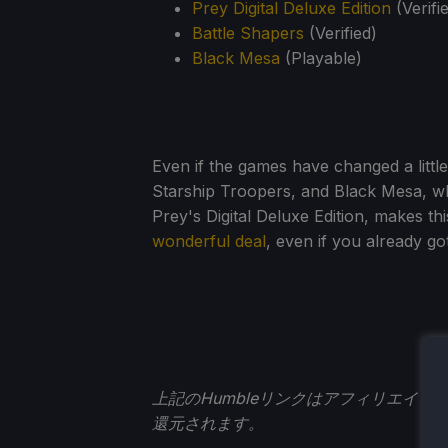
Prey Digital Deluxe Edition
(Verifi
Battle Shapers
(Verified)
Black Mesa
(Playable)
Even if the games have changed a littl
Starship Troopers, and Black Mesa, 
Prey's Digital Deluxe Edition, makes t
wonderful deal
, even if you already got
上記のHumbleリンクはアフィリエイ
還元されます。