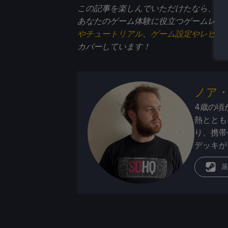
この記事を楽しんでいただけたなら、
St
あなたのゲーム体験に役立つゲームレビ
やチュートリアル
、
ゲーム設定やレビュ
カバーしています！
ノア
4歳の頃
熱ととも
り、携帯
デッキが
蒸