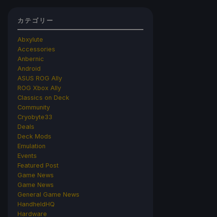
カテゴリー
Abxylute
Accessories
Anbernic
Android
ASUS ROG Ally
ROG Xbox Ally
Classics on Deck
Community
Cryobyte33
Deals
Deck Mods
Emulation
Events
Featured Post
Game News
Game News
General Game News
HandheldHQ
Hardware