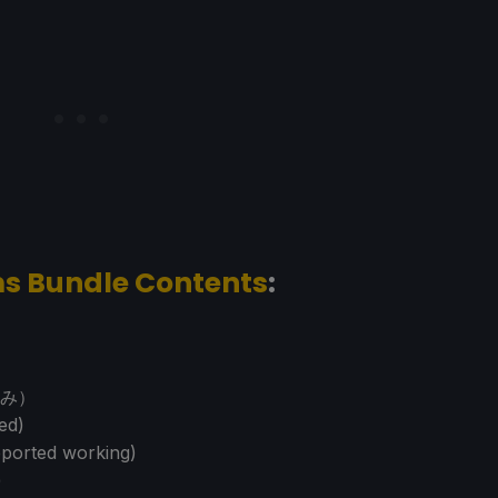
s Bundle Contents
:
み）
ied)
ported working)
)