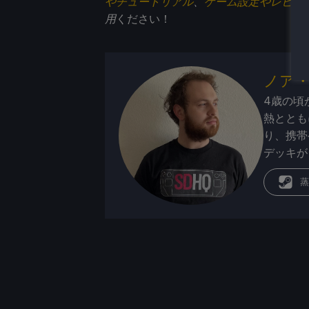
やチュートリアル
、
ゲーム設定やレビュ
用
ください！
ノア
4歳の頃
熱ととも
り、携帯
デッキが
蒸