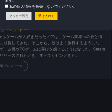
ーを
お探しの方も、最新のトレンドを知りたい方も、ぜひご利
ます。
.
私の個人情報を販売しないでください
クッキー設定
受け入れる
・クペツキー
からゲームが大好きだったノアは、ゲーム業界への愛と情
に成長してきた。そこから、彼はよく旅行するようにな
ゲーム機やPCゲームに喜びを感じるようになった。Steam
リリースされたとき、すべてがピンときた。
気プロフィール