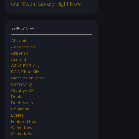
Our Steam Library Right Now
カテゴリー
Abxylute
Accessories
Anbernic
Android
ASUS ROG Ally
ROG Xbox Ally
Classics on Deck
Community
Cryobyte33
Deals
Deck Mods
Emulation
Events
Featured Post
Game News
Game News