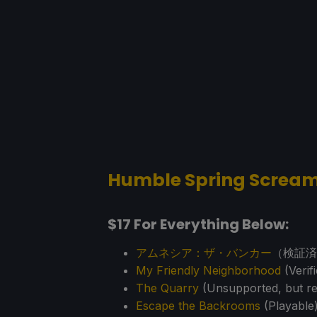
Humble Spring Scream
$17 For Everything Below:
アムネシア：ザ・バンカー
（検証済
My Friendly Neighborhood
(Verif
The Quarry
(Unsupported, but re
Escape the Backrooms
(Playable