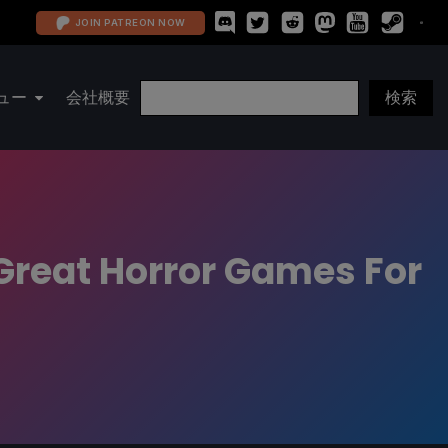
JOIN PATREON NOW
ュー
会社概要
 Great Horror Games For