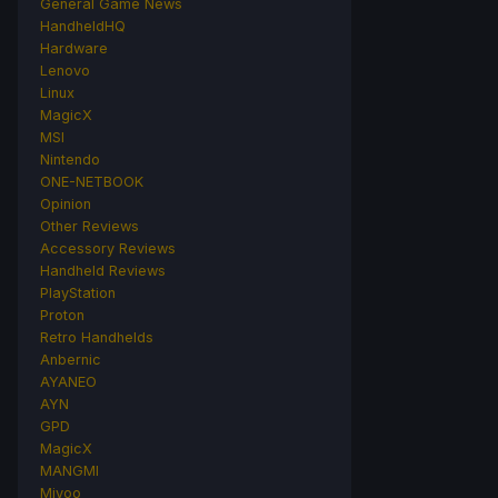
General Game News
HandheldHQ
Hardware
Lenovo
Linux
MagicX
MSI
Nintendo
ONE-NETBOOK
Opinion
Other Reviews
Accessory Reviews
Handheld Reviews
PlayStation
Proton
Retro Handhelds
Anbernic
AYANEO
AYN
GPD
MagicX
MANGMI
Miyoo