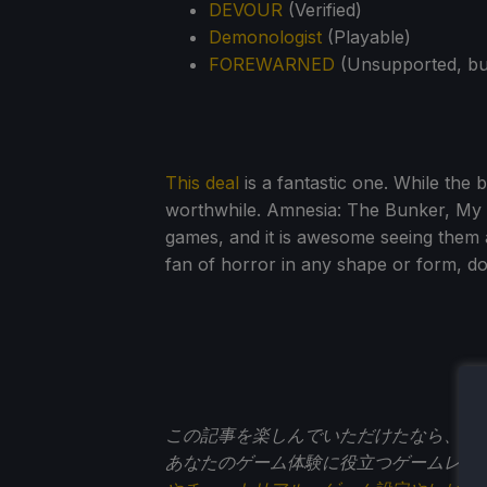
DEVOUR
(Verified)
Demonologist
(Playable)
FOREWARNED
(Unsupported, bu
This deal
is a fantastic one. While the b
worthwhile. Amnesia: The Bunker, My 
games, and it is awesome seeing them al
fan of horror in any shape or form, do
この記事を楽しんでいただけたなら、
St
あなたのゲーム体験に役立つゲームレビ