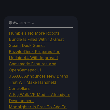
最近のニュース
Humble's No More Robots
Bundle Is Filled With 10 Great
Steam Deck Games
Bazzite-Deck Prepares For
Update 44 With Improved
Gamemode Features And
OpenGamepadUI
JSAUX Announces New Brand
That Will Make Handheld
Controllers
A Big Walk VR Mod Is Already In
Development
Moonlighter Is Free To Add To