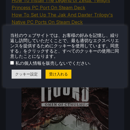
How To Install The Legend of Zelda: Twilight
Princess PC Port On Steam Deck
How To Set Up The Jak And Daxter Trilogy's
Native PC Ports On Steam Deck
How To Play The Original Resident Evil 1 And 2
当社のウェブサイトでは、お客様の好みを記憶し、繰り
On Steam Deck
返し訪問していただくことで、最も適切なエクスペリエ
ンスを提供するためにクッキーを使用しています。同意
する」をクリックすると、すべてのクッキーの使用に同
意したことになります。
新着レビュー
.
私の個人情報を販売しないでください
クッキー設定
受け入れる