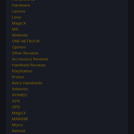
Hardware
Lenovo
Linux
MagicX
MSI
Nintendo
ONE-NETBOOK
Opinion
Other Reviews
Accessory Reviews
Handheld Reviews
PlayStation
Proton
Retro Handhelds
Anbernic
AYANEO
AYN
GPD
MagicX
MANGMI
Miyoo
Retroid