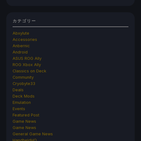
カテゴリー
Abxylute
Accessories
Anbernic
Android
ASUS ROG Ally
ROG Xbox Ally
Classics on Deck
Community
Cryobyte33
Deals
Deck Mods
Emulation
Events
Featured Post
Game News
Game News
General Game News
HandheldHQ