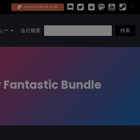
JOIN PATREON NOW
ュー
会社概要
 Fantastic Bundle