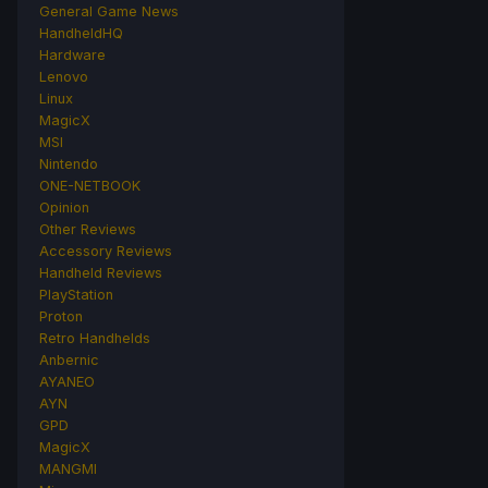
General Game News
HandheldHQ
Hardware
Lenovo
Linux
MagicX
MSI
Nintendo
ONE-NETBOOK
Opinion
Other Reviews
Accessory Reviews
Handheld Reviews
PlayStation
Proton
Retro Handhelds
Anbernic
AYANEO
AYN
GPD
MagicX
MANGMI