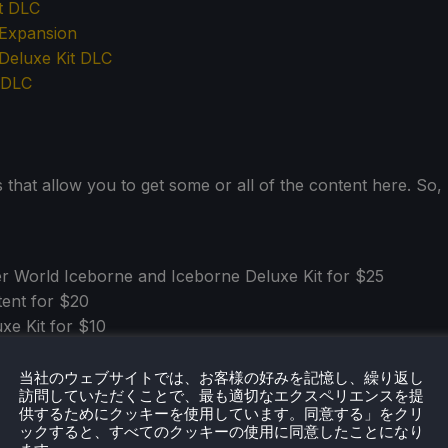
t DLC
 Expansion
Deluxe Kit DLC
 DLC
s that allow you to get some or all of the content here. So,
r World Iceborne and Iceborne Deluxe Kit for $25
tent for $20
xe Kit for $10
and choose
. If you already own the base games, you could
当社のウェブサイトでは、お客様の好みを記憶し、繰り返し
ssing Iceborne. And, for only $5 more, you would have it.
訪問していただくことで、最も適切なエクスペリエンスを提
供するためにクッキーを使用しています。同意する」をクリ
 side, but the $30 tier where you get everything is so much
ックすると、すべてのクッキーの使用に同意したことになり
astic series,
so having the two newest games, along with