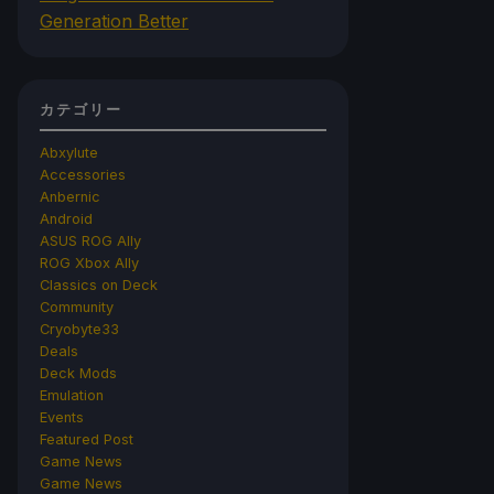
Generation Better
カテゴリー
Abxylute
Accessories
Anbernic
Android
ASUS ROG Ally
ROG Xbox Ally
Classics on Deck
Community
Cryobyte33
Deals
Deck Mods
Emulation
Events
Featured Post
Game News
Game News