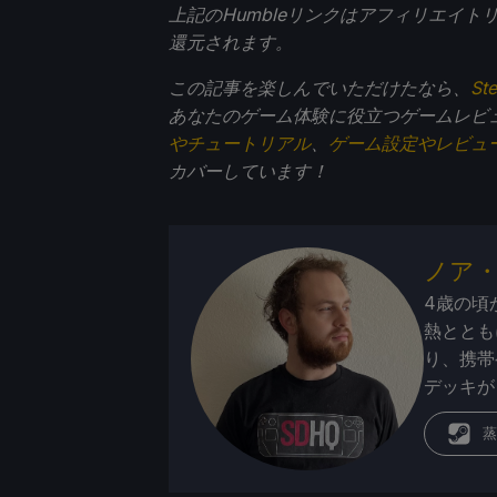
上記のHumbleリンクはアフィリエイ
還元されます。
この記事を楽しんでいただけたなら、
St
あなたのゲーム体験に役立つゲームレビ
やチュートリアル
、
ゲーム設定やレビュ
カバーしています！
ノア
4歳の頃
熱ととも
り、携帯
デッキが
蒸