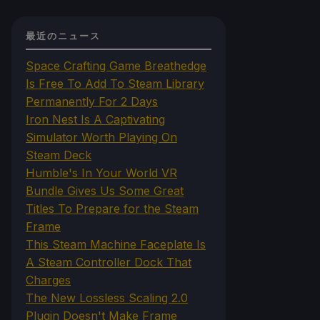
最近のニュース
Space Crafting Game Breathedge
Is Free To Add To Steam Library
Permanently For 2 Days
Iron Nest Is A Captivating
Simulator Worth Playing On
Steam Deck
Humble's In Your World VR
Bundle Gives Us Some Great
Titles To Prepare for the Steam
Frame
This Steam Machine Faceplate Is
A Steam Controller Dock That
Charges
The New Lossless Scaling 2.0
Plugin Doesn't Make Frame