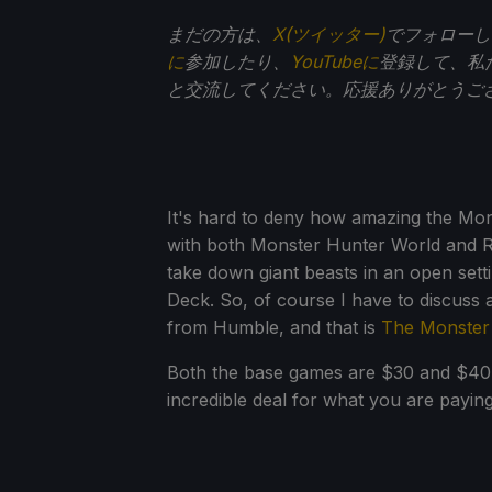
まだの方は、
X(ツイッター)
でフォローし
に
参加したり、
YouTubeに
登録して、私
と交流してください。応援ありがとうご
It's hard to deny how amazing the Mon
with both Monster Hunter World and RI
take down giant beasts in an open sett
Deck. So, of course I have to discuss
from Humble, and that is
The Monster 
Both the base games are $30 and $40, 
incredible deal for what you are paying