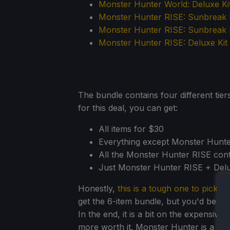
Monster Hunter World: Deluxe Ki
Monster Hunter RISE: Sunbreak
Monster Hunter RISE: Sunbreak 
Monster Hunter RISE: Deluxe Kit
The bundle contains four different tier
for this deal, you can get:
All items for $30
Everything except Monster Hunte
All the Monster Hunter RISE con
Just Monster Hunter RISE + Delu
Honestly,
this is a tough one to pick 
get the 6-item bundle, but you'd be mi
In the end, it is a bit on the expensive
more worth it. Monster Hunter is a fant