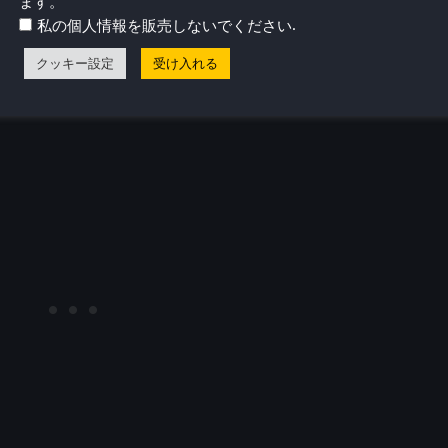
ます。
lly a must-have!
And, if you want to play these on the
.
私の個人情報を販売しないでください
tastic.
クッキー設定
受け入れる