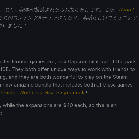
、新しい記事が投稿されたらお知らせします。また、
Reddit
たちのコンテンツをチェックしたり、素晴らしいコミュニティ
ざいました！
ster Hunter games are, and Capcom hit it out of the park
SE. They both offer unique ways to work with friends to
ing, and they are both wonderful to play on the Steam
 a new amazing bundle that includes both of these games
Hunter World and Rise Saga bundle
!
while the expansions are $40 each, so this is an
: