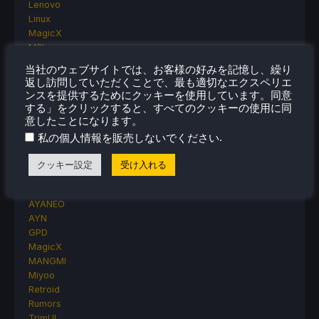
Lenovo
Linux
MagicX
MSI
Nintendo
当社のウェブサイトでは、お客様の好みを記憶し、繰り
ONE-NETBOOK
返し訪問していただくことで、最も適切なエクスペリエ
Opinion
ンスを提供するためにクッキーを使用しています。同意
Other Reviews
する」をクリックすると、すべてのクッキーの使用に同
Accessory Reviews
意したことになります。
Handheld Reviews
.
私の個人情報を販売しないでください
PlayStation
Proton
クッキー設定
受け入れる
Retro Handhelds
Anbernic
AYANEO
AYN
GPD
MagicX
MANGMI
Miyoo
Retroid
Rumors
TrimUI