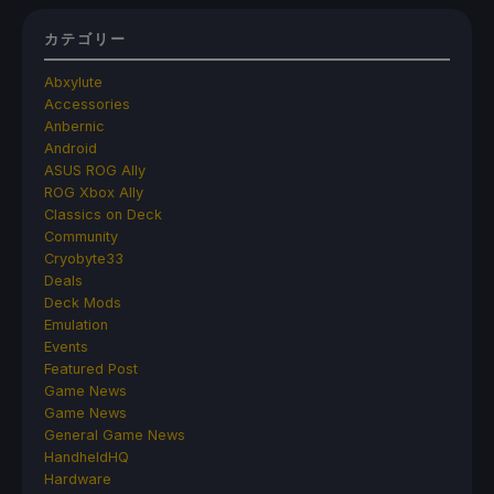
カテゴリー
Abxylute
Accessories
Anbernic
Android
ASUS ROG Ally
ROG Xbox Ally
Classics on Deck
Community
Cryobyte33
Deals
Deck Mods
Emulation
Events
Featured Post
Game News
Game News
General Game News
HandheldHQ
Hardware