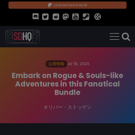
JOIN PATREON NOW
お得情報
Jul 18, 2025
Embark on Rogue & Souls-like
Adventures in this Fanatical
Bundle
オリバー・ストッゲン