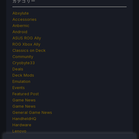
カテゴリー
Abxylute
Accessories
Anbernic
Android
ASUS ROG Ally
ROG Xbox Ally
Classics on Deck
Community
Cryobyte33
Deals
Deck Mods
Emulation
Events
Featured Post
Game News
Game News
General Game News
HandheldHQ
Hardware
Lenovo
Linux