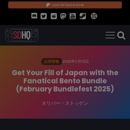
JOIN PATREON NOW
お得情報
2025年2月13日
Get Your Fill of Japan with the
Fanatical Bento Bundle
(February Bundlefest 2025)
オリバー・ストッゲン