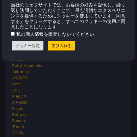
当社のウェブサイトでは、お客様の好みを記憶し、繰り
MagicX
返し訪問していただくことで、最も適切なエクスペリエ
MSI
ンスを提供するためにクッキーを使用しています。同意
Nintendo
する」をクリックすると、すべてのクッキーの使用に同
ONE-NETBOOK
意したことになります。
Opinion
.
私の個人情報を販売しないでください
Other Reviews
Accessory Reviews
クッキー設定
受け入れる
Handheld Reviews
PlayStation
Proton
Retro Handhelds
Anbernic
AYANEO
AYN
GPD
MagicX
MANGMI
Miyoo
Retroid
Rumors
TrimUI
SDHQ