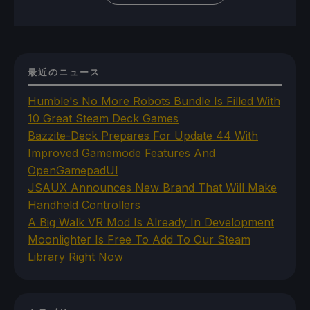
最近のニュース
Humble's No More Robots Bundle Is Filled With
10 Great Steam Deck Games
Bazzite-Deck Prepares For Update 44 With
Improved Gamemode Features And
OpenGamepadUI
JSAUX Announces New Brand That Will Make
Handheld Controllers
A Big Walk VR Mod Is Already In Development
Moonlighter Is Free To Add To Our Steam
Library Right Now