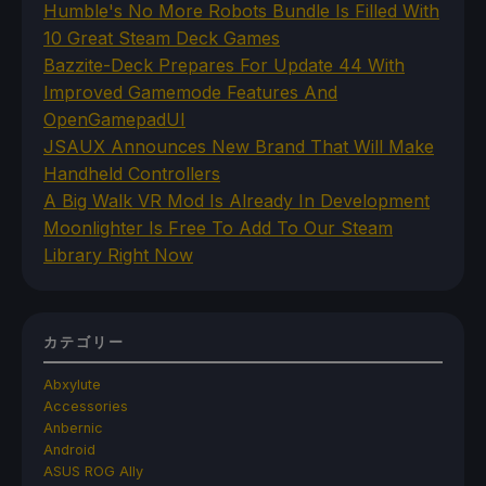
Humble's No More Robots Bundle Is Filled With
10 Great Steam Deck Games
Bazzite-Deck Prepares For Update 44 With
Improved Gamemode Features And
OpenGamepadUI
JSAUX Announces New Brand That Will Make
Handheld Controllers
A Big Walk VR Mod Is Already In Development
Moonlighter Is Free To Add To Our Steam
Library Right Now
カテゴリー
Abxylute
Accessories
Anbernic
Android
ASUS ROG Ally