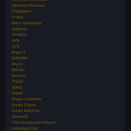
Handheld Reviews
PlayStation
Proton
Retro Handhelds
Anbernic
AYANEO
AYN
GPD
MagicX
MANGMI
Miyoo
Retroid
Rumors
TrimUI
SDHQ
Steam
Steam Controller
Steam Frame
Steam Machine
SteamOS
The Unsupported Report
Uncategorized