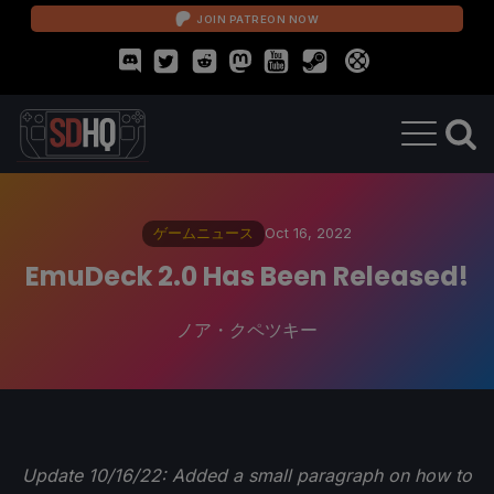
JOIN PATREON NOW
ゲームニュース
Oct 16, 2022
EmuDeck 2.0 Has Been Released!
ノア・クペツキー
Update 10/16/22: Added a small paragraph on how to