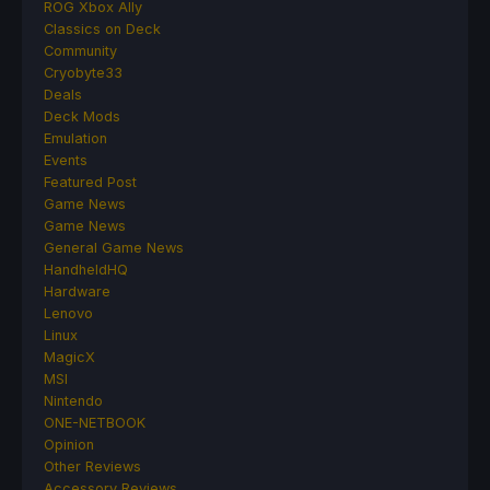
ROG Xbox Ally
Classics on Deck
Community
Cryobyte33
Deals
Deck Mods
Emulation
Events
Featured Post
Game News
Game News
General Game News
HandheldHQ
Hardware
Lenovo
Linux
MagicX
MSI
Nintendo
ONE-NETBOOK
Opinion
Other Reviews
Accessory Reviews