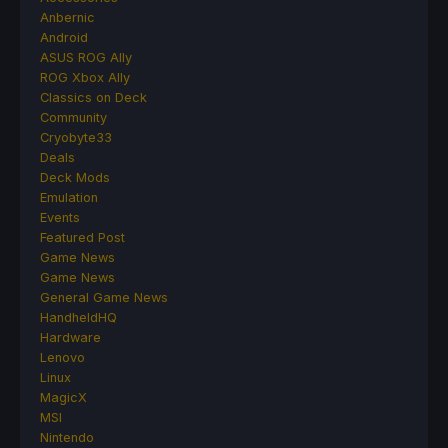
Anbernic
Android
ASUS ROG Ally
ROG Xbox Ally
Classics on Deck
Community
Cryobyte33
Deals
Deck Mods
Emulation
Events
Featured Post
Game News
Game News
General Game News
HandheldHQ
Hardware
Lenovo
Linux
MagicX
MSI
Nintendo