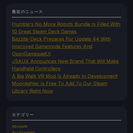
最近のニュース
Humble's No More Robots Bundle Is Filled With
10 Great Steam Deck Games
Bazzite-Deck Prepares For Update 44 With
Improved Gamemode Features And
OpenGamepadUI
JSAUX Announces New Brand That Will Make
Handheld Controllers
A Big Walk VR Mod Is Already In Development
Moonlighter Is Free To Add To Our Steam
Library Right Now
カテゴリー
Abxylute
Accessories