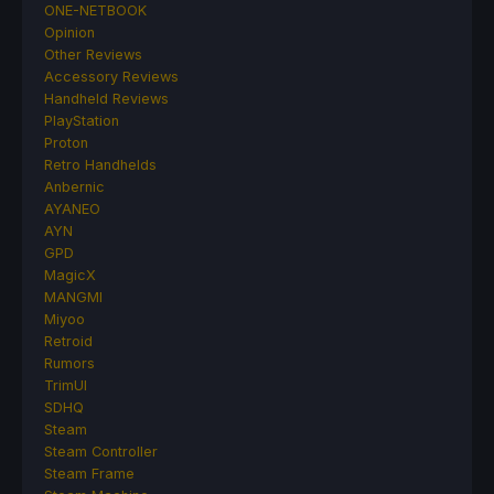
ONE-NETBOOK
Opinion
Other Reviews
Accessory Reviews
Handheld Reviews
PlayStation
Proton
Retro Handhelds
Anbernic
AYANEO
AYN
GPD
MagicX
MANGMI
Miyoo
Retroid
Rumors
TrimUI
SDHQ
Steam
Steam Controller
Steam Frame