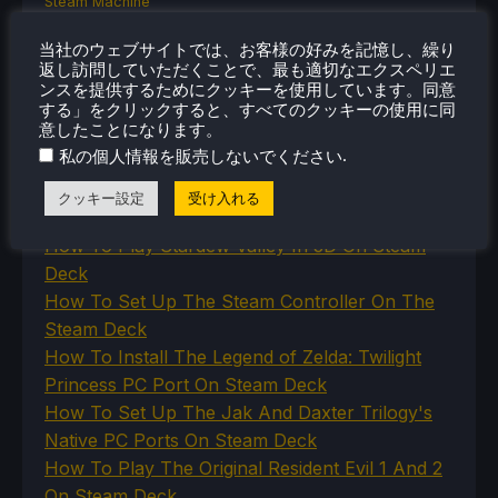
Steam Machine
SteamOS
The Unsupported Report
当社のウェブサイトでは、お客様の好みを記憶し、繰り
返し訪問していただくことで、最も適切なエクスペリエ
Uncategorized
ンスを提供するためにクッキーを使用しています。同意
Uncategorized
する」をクリックすると、すべてのクッキーの使用に同
VR
意したことになります。
.
私の個人情報を販売しないでください
クッキー設定
受け入れる
最近のヒント＆GUIDES
How To Play Stardew Valley In 3D On Steam
Deck
How To Set Up The Steam Controller On The
Steam Deck
How To Install The Legend of Zelda: Twilight
Princess PC Port On Steam Deck
How To Set Up The Jak And Daxter Trilogy's
Native PC Ports On Steam Deck
How To Play The Original Resident Evil 1 And 2
On Steam Deck