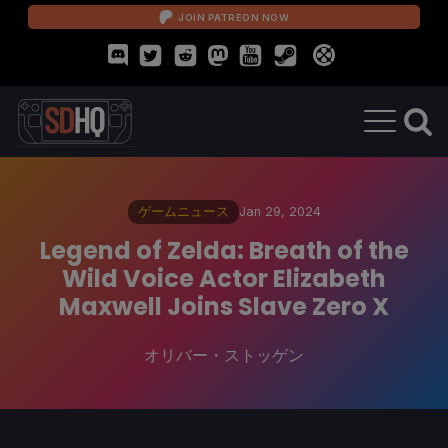
JOIN PATREON NOW
ゲームニュース
Jan 29, 2024
Legend of Zelda: Breath of the
Wild Voice Actor Elizabeth
Maxwell Joins Slave Zero X
オリバー・ストッゲン