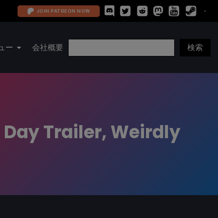
JOIN PATREON NOW
ュー
会社概要
 Day Trailer, Weirdly