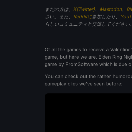
まだの方は、
X(Twitter)
、
Mastodon
、
Bl
さい。また、
Redditに
参加したり、
You
らしいコミュニティと交流してください
Of all the games to receive a Valentine's
game, but here we are. Elden Ring Nig
game by FromSoftware which is due o
You can check out the rather humorous 
gameplay clips we've seen before: