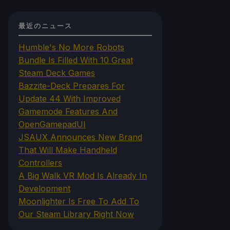
最近のニュース
Humble's No More Robots
Bundle Is Filled With 10 Great
Steam Deck Games
Bazzite-Deck Prepares For
Update 44 With Improved
Gamemode Features And
OpenGamepadUI
JSAUX Announces New Brand
That Will Make Handheld
Controllers
A Big Walk VR Mod Is Already In
Development
Moonlighter Is Free To Add To
Our Steam Library Right Now