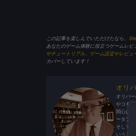
この記事を楽しんでいただけたなら、
St
あなたのゲーム体験に役立つゲームレビ
やチュートリアル
、
ゲーム設定やレビュ
カバーしています！
オリ
オリバー
やコモド
関心は携
ータブル
そして、
いうこと