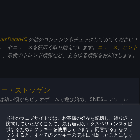
eamDeckHQ
の他のコンテンツもチェックしてみてください！
ューやニュースを幅広く取り揃えています。
ニュース
、
ヒント
ー
、最新のトレンド情報など、あらゆる情報をお届けします。
バー・ストッゲン
は幼い頃からビデオゲームで遊び始め、SNESコンソール
ール・アミーガ・コンピューターから始めた。現在、彼の
帯ゲーム機、ポータブルパワーステーション／バンク、ポ
当社のウェブサイトでは、お客様の好みを記憶し、繰り返し
モニターといったポータブルテクノロジーの未来にある。
訪問していただくことで、最も適切なエクスペリエンスを提
供するためにクッキーを使用しています。同意する」をクリ
これらのデバイスをどこまで進化させることができるかと
ックすると、すべてのクッキーの使用に同意したことになり
だ。