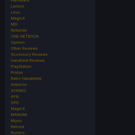
Hardware
Lenovo
Linux
MagicX
MSI
Nintendo
ONE-NETBOOK
Opinion
Other Reviews
Accessory Reviews
Handheld Reviews
PlayStation
Proton
Retro Handhelds
Anbernic
AYANEO
AYN
GPD
MagicX
MANGMI
Miyoo
Retroid
Rumors