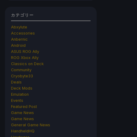
カテゴリー
Abxylute
Accessories
Anbernic
Android
ASUS ROG Ally
ROG Xbox Ally
Classics on Deck
Community
Cryobyte33
Deals
Deck Mods
Emulation
Events
Featured Post
Game News
Game News
General Game News
HandheldHQ