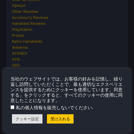
Opinion
Other Reviews
Accessory Reviews
Handheld Reviews
PlayStation
Proton
Retro Handhelds
Anbernic
AYANEO
AYN
GPD
MagicX
MANGMI
当社のウェブサイトでは、お客様の好みを記憶し、繰り
Miyoo
返し訪問していただくことで、最も適切なエクスペリエ
ンスを提供するためにクッキーを使用しています。同意
Retroid
する」をクリックすると、すべてのクッキーの使用に同
Rumors
意したことになります。
TrimUI
.
私の個人情報を販売しないでください
SDHQ
Steam
クッキー設定
受け入れる
Steam Controller
Steam Frame
Steam Machine