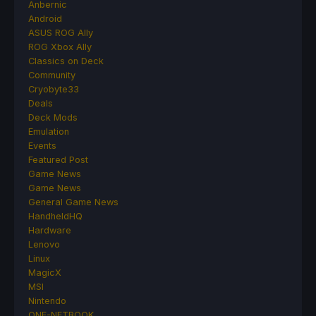
Anbernic
Android
ASUS ROG Ally
ROG Xbox Ally
Classics on Deck
Community
Cryobyte33
Deals
Deck Mods
Emulation
Events
Featured Post
Game News
Game News
General Game News
HandheldHQ
Hardware
Lenovo
Linux
MagicX
MSI
Nintendo
ONE-NETBOOK