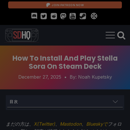
JOIN PATREON NOW
How To Install And Play Stella
Sora On Steam Deck
December 27, 2025
• By:
Noah Kupetsky
目次
How To Play Stella Sora On Steam Deck
まだの方は、
X(Twitter)
、
Mastodon
、
Blueskyで
フォロ