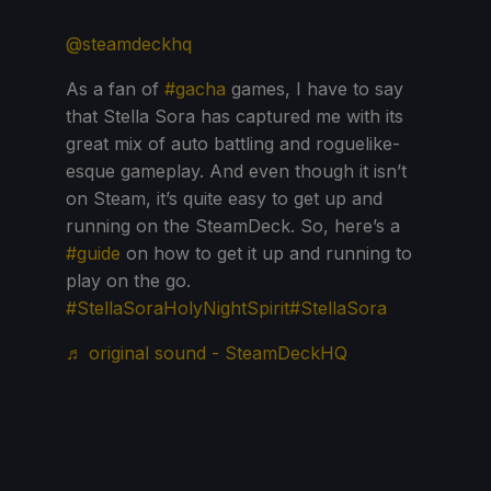
@steamdeckhq
As a fan of
#gacha
games, I have to say
that Stella Sora has captured me with its
great mix of auto battling and roguelike-
esque gameplay. And even though it isn’t
on Steam, it’s quite easy to get up and
running on the SteamDeck. So, here’s a
#guide
on how to get it up and running to
play on the go.
#StellaSoraHolyNightSpirit
#StellaSora
♬ original sound - SteamDeckHQ