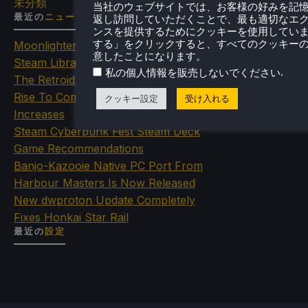
未分類
当社のウェブサイトでは、お客様の好みを記
最近の
ニュース
返し訪問していただくことで、最も適切なエ
ンスを提供するためにクッキーを使用してい
する」をクリックすると、すべてのクッキー
Moonlighter Is Free To Add To Our
意したことになります。
Steam Library Right Now
.
私の個人情報を販売しないでください
The Retroid Pocket Nova's Price Will
Rise To Combat Qualcomm Price
クッキー設定
受け入れる
Increases
Steam Cyberpunk Fest Steam Deck
Game Recommendations
Banjo-Kazooie Native PC Port From
Harbour Masters Is Now Released
New dwproton Update Completely
Fixes Honkai Star Rail
最近の
設定