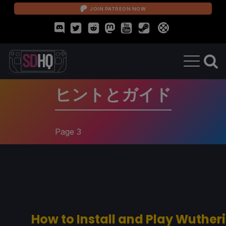
JOIN PATREON NOW
ヒントとガイド
Page 3
How to Install and Play Wuthe