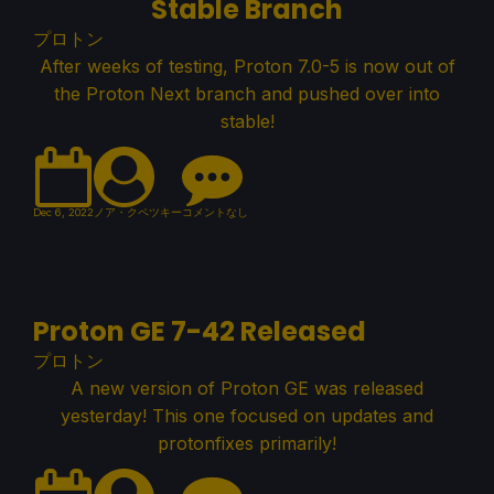
Stable Branch
プロトン
After weeks of testing, Proton 7.0-5 is now out of
the Proton Next branch and pushed over into
stable!
Dec 6, 2022
ノア・クペツキー
コメントなし
Proton GE 7-42 Released
プロトン
A new version of Proton GE was released
yesterday! This one focused on updates and
protonfixes primarily!