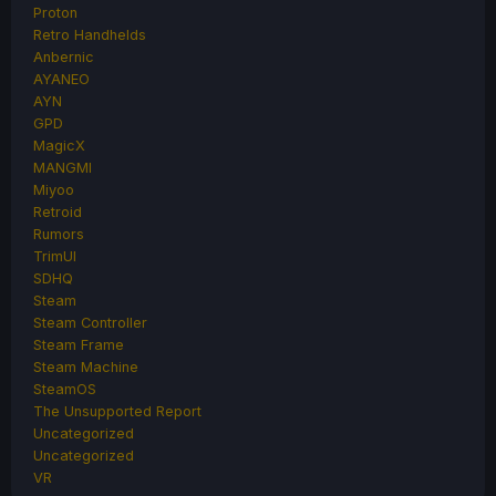
Proton
Retro Handhelds
Anbernic
AYANEO
AYN
GPD
MagicX
MANGMI
Miyoo
Retroid
Rumors
TrimUI
SDHQ
Steam
Steam Controller
Steam Frame
Steam Machine
SteamOS
The Unsupported Report
Uncategorized
Uncategorized
VR