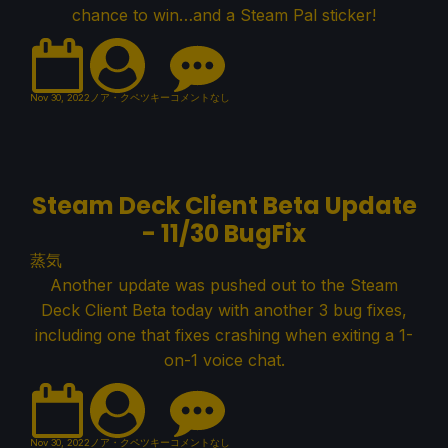
chance to win…and a Steam Pal sticker!
Nov 30, 2022
ノア・クペツキー
コメントなし
Steam Deck Client Beta Update
- 11/30 BugFix
蒸気
Another update was pushed out to the Steam
Deck Client Beta today with another 3 bug fixes,
including one that fixes crashing when exiting a 1-
on-1 voice chat.
Nov 30, 2022
ノア・クペツキー
コメントなし