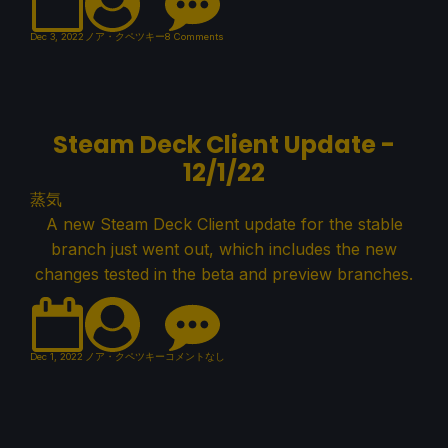
Dec 3, 2022
ノア・クペツキー
8 Comments
Steam Deck Client Update -
12/1/22
蒸気
A new Steam Deck Client update for the stable
branch just went out, which includes the new
changes tested in the beta and preview branches.
Dec 1, 2022
ノア・クペツキー
コメントなし