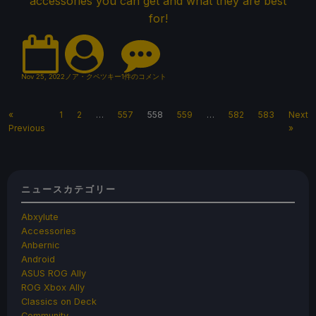
accessories you can get and what they are best
for!
Nov 25, 2022
ノア・クペツキー
1件のコメント
«
1
2
…
557
558
559
…
582
583
Next
Previous
»
ニュースカテゴリー
Abxylute
Accessories
Anbernic
Android
ASUS ROG Ally
ROG Xbox Ally
Classics on Deck
Community