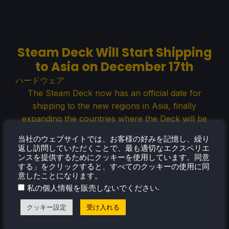
Steam Deck Will Start Shipping
to Asia on December 17th
ハードウェア
The Steam Deck now has an official date for
shipping to the new regions in Asia, finally
expanding the countries where the Deck will be
sold.
当社のウェブサイトでは、お客様の好みを記憶し、繰り
返し訪問していただくことで、最も適切なエクスペリエ
ンスを提供するためにクッキーを使用しています。同意
する」をクリックすると、すべてのクッキーの使用に同
Nov 29, 2022
ノア・クペツキー
コメントなし
意したことになります。
.
私の個人情報を販売しないでください
クッキー設定
受け入れる
Steam Deck Client Beta Update